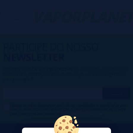
-
VAPORPLANET
PARTICIPE DO NOSSO
NEWSLETTER
Fazer parte da família
VaporPlanet
lhe dá acesso a Promoções,
descontos e promoções exclusivas, o que você está esperando
para participar?
Desejo receber descontos exclusivos, novidades e tendências por
e-mail. Posso cancelar a inscrição a qualquer momento de acordo
com o que está declarado na
Política de Publicidade
.