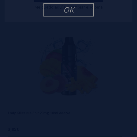
3,95€
Me quedo aquí sin cambiar el idioma
OK
comprar
Lady Killer Nic Salt 20mg 10ml Adalya
3,95€