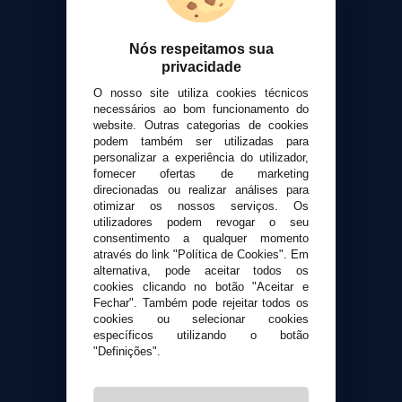
Nós respeitamos sua
VaporPlanet
privacidade
Sobre nós
O nosso site utiliza cookies técnicos
Calculadora DIY Alquimia
necessários ao bom funcionamento do
website. Outras categorias de cookies
Contato
podem também ser utilizadas para
personalizar a experiência do utilizador,
Suporte ao cliente
fornecer ofertas de marketing
direcionadas ou realizar análises para
Envio e devoluções
otimizar os nossos serviços. Os
Formas de pagamento
utilizadores podem revogar o seu
Contato
consentimento a qualquer momento
através do link "Política de Cookies". Em
alternativa, pode aceitar todos os
Segurança e privacidade
cookies clicando no botão "Aceitar e
Fechar". Também pode rejeitar todos os
Termos e Condições de Uso
cookies ou selecionar cookies
Política de privacidade
específicos utilizando o botão
Política de cookies
"Definições".