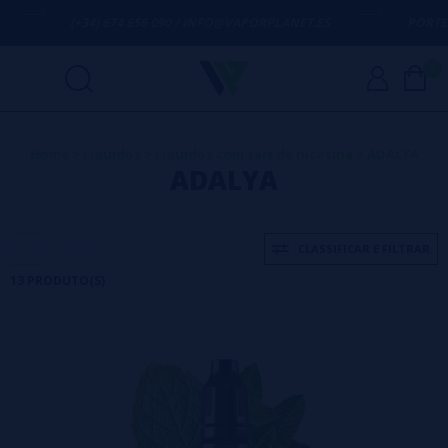
(+34) 674 656 090 / INFO@VAPORPLANET.ES
PORTES GRÁTI
0
Home
>
Líquidos
>
Líquidos com sais de nicotina
>
ADALYA
ADALYA
CLASSIFICAR E FILTRAR
13 PRODUTO(S)