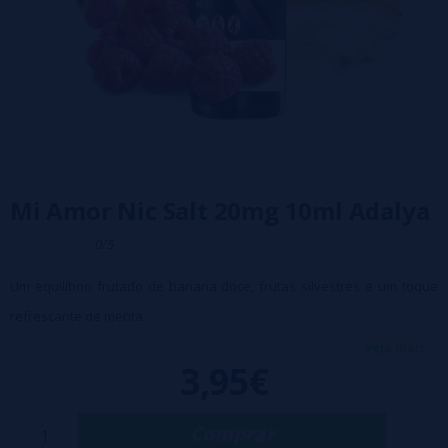
Mi Amor Nic Salt 20mg 10ml Adalya
0/5
Um equilíbrio frutado de banana doce, frutas silvestres e um toque
refrescante de menta.
Frasco de 10ml
veja mais...
3,95€
Composição: 50% PG / 50% VG
Tampa de segurança para crianças
Comprar
Disponibilidade em sais de nicotina de 20 mg/ml