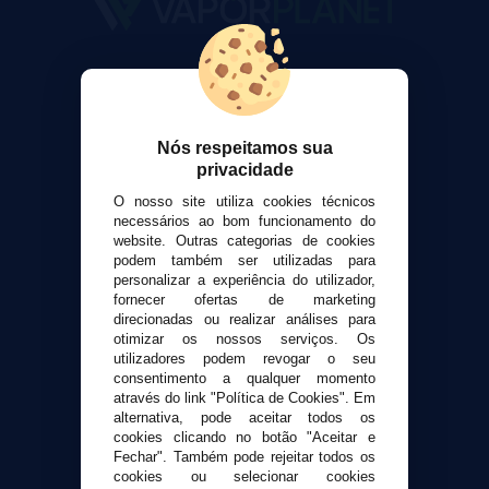
VaporPlanet
Sobre nós
Calculadora DIY Alquimia
Nós respeitamos sua
Contato
privacidade
O nosso site utiliza cookies técnicos
Suporte ao cliente
necessários ao bom funcionamento do
Envio e devoluções
website. Outras categorias de cookies
Formas de pagamento
podem também ser utilizadas para
personalizar a experiência do utilizador,
Contato
fornecer ofertas de marketing
direcionadas ou realizar análises para
otimizar os nossos serviços. Os
Segurança e privacidade
utilizadores podem revogar o seu
Termos e Condições de Uso
consentimento a qualquer momento
Política de privacidade
através do link "Política de Cookies". Em
alternativa, pode aceitar todos os
Política de cookies
cookies clicando no botão "Aceitar e
Fechar". Também pode rejeitar todos os
cookies ou selecionar cookies