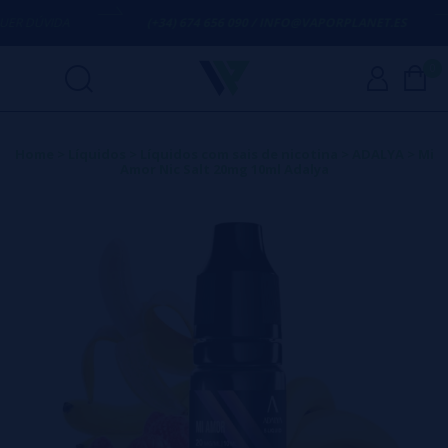
R DÚVIDA
(+34) 674 656 090 / INFO@VAPORPLANET.ES
0
Home
>
Líquidos
>
Líquidos com sais de nicotina
>
ADALYA
>
Mi
Amor Nic Salt 20mg 10ml Adalya