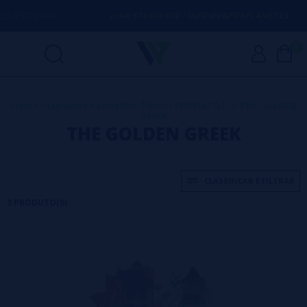
UER DÚVIDA
(+34) 674 656 090 / INFO@VAPORPLANET.ES
0
Home
>
Líquidos
>
Longfills【NOVO FORMATO】
>
THE GOLDEN
GREEK
THE GOLDEN GREEK
CLASSIFICAR E FILTRAR
3 PRODUTO(S)