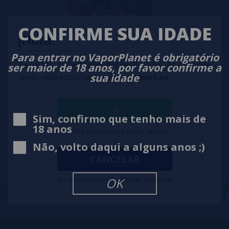
CONFIRME SUA IDADE
¡Hola!
Para entrar no VaporPlanet é obrigatório
Aroma DEVIL´S DEAL 36ml/120 (Longfill) Golden Greek + VG FAST 70ML
Te estás conectando desde España, por lo que
ser maior de 18 anos, por favor confirme a
sua idade
serás redireccionado a
vaporplanet.es
14,50€
notificar-me
IR
Sim, confirmo que tenho mais de
18 anos
Tendré que volver a iniciar sesión
Não, volto daqui a alguns anos ;)
CANCELAR
ET
-
VAPORPLAN
Me quedo aquí sin cambiar el idioma
OK