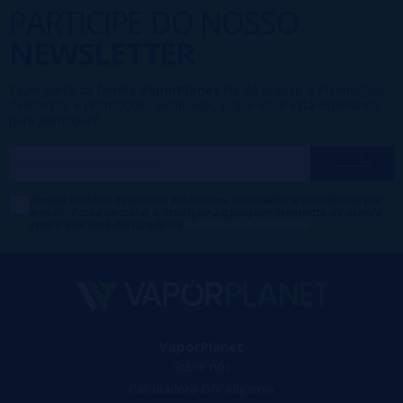
PARTICIPE DO NOSSO
NEWSLETTER
Fazer parte da família
VaporPlanet
lhe dá acesso a Promoções,
descontos e promoções exclusivas, o que você está esperando
para participar?
Desejo receber descontos exclusivos, novidades e tendências por
e-mail. Posso cancelar a inscrição a qualquer momento de acordo
com o que está declarado na
Política de Publicidade
.
VaporPlanet
Sobre nós
Calculadora DIY Alquimia