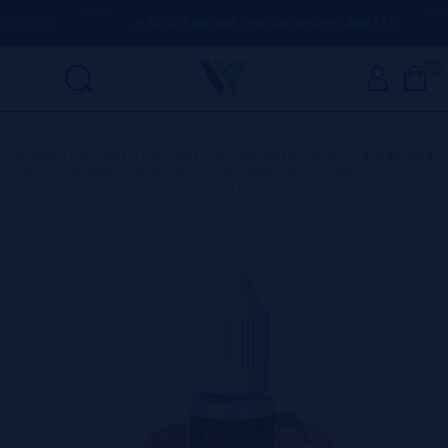
ÚVIDA
(+34) 674 656 090 / INFO@VAPORPLANET.ES
0
Home
>
Líquidos
>
Líquidos com sais de nicotina
>
Pachamama
Salt
>
Fuji Apple 20mg 10ml Pachamama Salts - Líquido con SAIS
DE NICOTINA