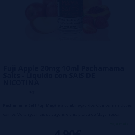
Fuji Apple 20mg 10ml Pachamama
Salts - Líquido con SAIS DE
NICOTINA
0/5
Pachamama Salt Fuji Maçã
é a combinação dos Citrinos mais doces
com os Morangos mais selvagens e uma pitada de Maçã fresca.
Perfeito para quem procura um golpe de garganta suave.
veja mais...
4,90€
Formato:
10ml