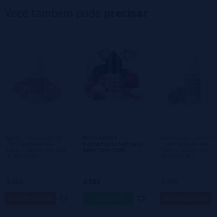
4 estrelas
0%
Você também pode
precisar
3 estrelas
0%
2 estrelas
0%
1 estrelas
0%
0/5
Seja o primeiro a deixar um comentário
Escreva sua opinião sobre este produto
Ainda não há comentários, você quer ser o
primeiro a deixar um? Sua opinião é
importante para nós!
Apple Tobacco 20mg
Berry Lychee
Blackberry Lemonad
10ml Pachamama
Pachamama Self Juice
10ml Pachamama
Salts - Líquido con SAIS
Salts 10ml 10MG
Salts - Líquido con SA
DE NICOTINA
DE NICOTINA
4,90€
4,50€
4,90€
notificar-me
comprar
notificar-me