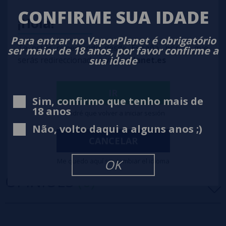
CONFIRME SUA IDADE
¡Hola!
Para entrar no VaporPlanet é obrigatório
Te estás conectando desde España, por lo que
ser maior de 18 anos, por favor confirme a
sua idade
serás redireccionado a
vaporplanet.es
IR
Sim, confirmo que tenho mais de
18 anos
Tendré que volver a iniciar sesión
Não, volto daqui a alguns anos ;)
CANCELAR
Me quedo aquí sin cambiar el idioma
OK
OPINIÕES
(0)
5 estrelas
0%