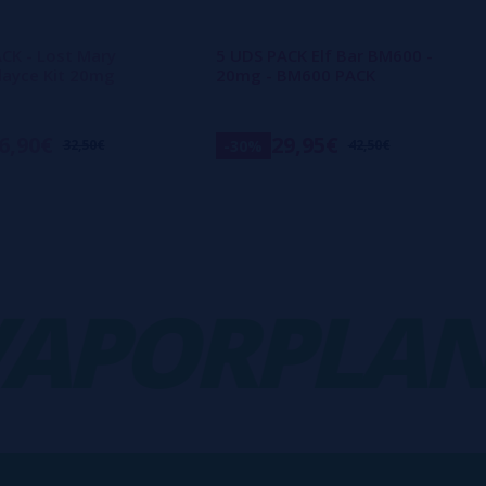
CK - Lost Mary
5 UDS PACK Elf Bar BM600 -
layce Kit 20mg
20mg - BM600 PACK
6,90€
29,95€
-30%
32,50€
42,50€
PORPLANE