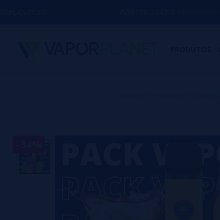
PORTES GRÁTIS
EM COMPRAS ACIMA DE
50
PRODUTOS
Home
>
Produtos
>
Vapes 
-34%