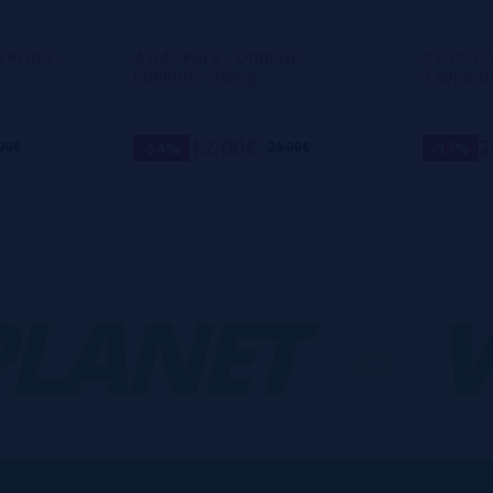
O PODS -
4 Uds Pack - OmniGo
5 UDS PA
600Puff - 20mg
Tappo G
12,00€
2
-54%
-17%
00€
26,00€
ANET
-
VA