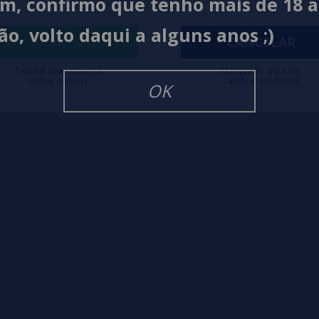
im, confirmo que tenho mais de 18 
ão, volto daqui a alguns anos ;)
igarrillos Electronicos
IR
CANCELAR
Tendré que volver a
Me quedo aquí sin
iniciar sesión
cambiar el idioma
OK