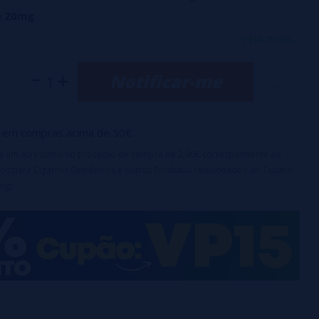
e 20mg
 Ice 20mg
veja mais...
ngo 20mg
Notificar-me
on 20mg
0mg
a 20mg
em compras acima de 50€
irá um acréscimo no processo de compra de 2,90€ correspondente ao
otal dos sabores indicados
os para Cigarros Eletrônicos e outros Produtos relacionados ao Tabaco
mg).