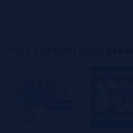
0/5
5 estrelas
Seja o primeiro a deixar um comentário
4 estrelas
3 estrelas
Escreva sua opinião sobre este produto
2 estrelas
1 estrelas
Você também pode
prec
Ainda não há comentários, você quer ser o prim
importante para nós!