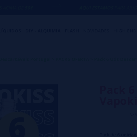
€
AQUI ESTAMOS
PARA AJUDÁ-LO COM QU
LÍQUIDOS
DIY - ALQUIMIA
FLASH
NOVIDADES
HIGH END
Descartáveis Portugal
>
PACKS OFERTA
>
Pack 6 Uds Descar
Pack 6
Vapoki
0/5
Pack de
6 unidad