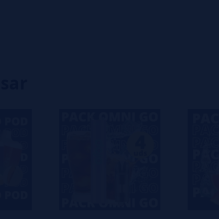
0%
0%
0%
0%
0%
isar
eiro a deixar um? Sua opinião é