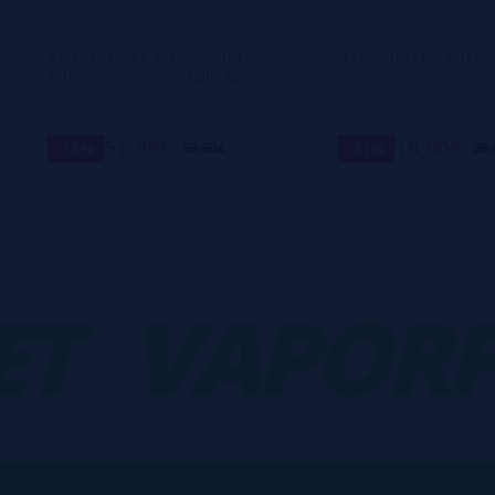
10 UDS PACK Elf Bar 600
4 UDS PACK - MICR
Puff - 20mg - 10 UNIDADES
20mg
51,99€
18,00€
-13%
-31%
59,90€
26,
VAPORPL