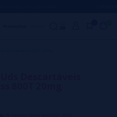
ALQUER DÚVIDA
(+34) 674 656 090 / IN
0
0
Promoções!
OUTLET
táveis Vapokiss 800T 20mg
 Uds Descartáveis
ss 800T 20mg
es
de Vapokiss Descartável 800T 20mg