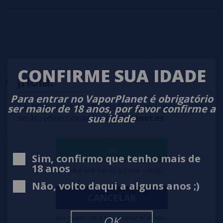
CONFIRME SUA IDADE
OPINIÕES
(0)
¡Hola!
Para entrar no VaporPlanet é obrigatório
Te estás conectando desde España, por lo que
ser maior de 18 anos, por favor confirme a
5 estrelas
0%
sua idade
serás redireccionado a
vaporplanet.es
4 estrelas
0%
Você também pode
precisar
3 estrelas
0%
IR
2 estrelas
0%
Sim, confirmo que tenho mais de
1 estrelas
0%
18 anos
Tendré que volver a iniciar sesión
0/5
Seja o primeiro a deixar um comentário
Não, volto daqui a alguns anos ;)
CANCELAR
Escreva sua opinião sobre este produto
Me quedo aquí sin cambiar el idioma
OK