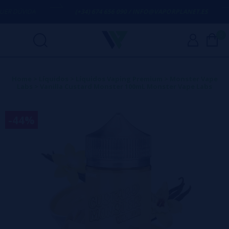
R DÚVIDA
(+34) 674 656 090 / INFO@VAPORPLANET.ES
0
Home
>
Líquidos
>
Líquidos Vaping Premium
>
Monster Vape
Labs
>
Vanilla Custard Monster 100mL Monster Vape Labs
-44%