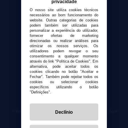
privacidade
Contato
O nosso site utiliza cookies técnicos
necessários ao bom funcionamento do
Suporte ao cliente
website. Outras categorias de cookies
Envio e devoluções
podem também ser utilizadas para
personalizar a experiência do utilizador,
Formas de pagamento
fornecer ofertas de marketing
Contato
direcionadas ou realizar análises para
otimizar os nossos serviços. Os
utilizadores podem revogar o seu
Segurança e privacidade
consentimento a qualquer momento
Termos e Condições de Uso
através do link "Política de Cookies". Em
alternativa, pode aceitar todos os
Política de privacidade
cookies clicando no botão "Aceitar e
Política de cookies
Fechar". Também pode rejeitar todos os
cookies ou selecionar cookies
específicos utilizando o botão
"Definições".
© VaporPlanet.pt
|
Compre Cigarros Eletrônicos
|
Loja
Declínio
Cigarrillos Electronicos
Yopi Online SL CIF: B90451832