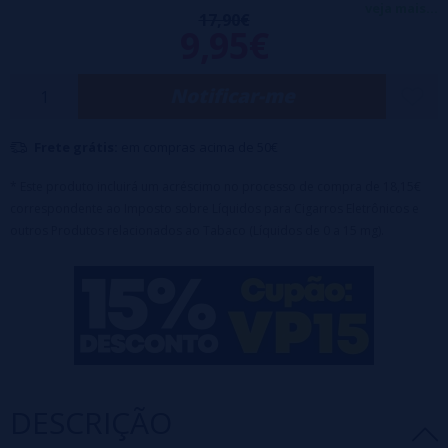
nosso e-líquido de baunilha e creme.
veja mais...
17,90€
9,95€
• Capacidade de 100ml em frasco Unicorn de 120ml (SEM
NICOTINA)
Notificar-me
• PG: 25%
• VG: 75%
Frete grátis:
em compras acima de 50€
• Tampa de segurança para crianças
* Este produto incluirá um acréscimo no processo de compra de 18,15€
correspondente ao Imposto sobre Líquidos para Cigarros Eletrônicos e
outros Produtos relacionados ao Tabaco (Líquidos de 0 a 15 mg).
DESCRIÇÃO