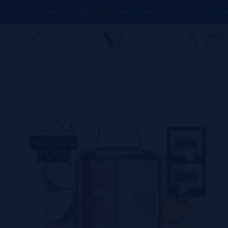
(+34) 674 656 090 / INFO@VAPORPLANET.ES
PORTES 
0
Home
>
Produtos
>
Vapes Descartáveis Portugal
>
BUD VAPE
>
Piña Ice Coco Ice 40.000 Puffs Bud Vape Wave Switch |
Descartável |