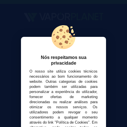
VaporPlanet
Sobre nós
Calculadora DIY Alquimia
Contato
Nós respeitamos sua
privacidade
Suporte ao cliente
O nosso site utiliza cookies técnicos
Envio e devoluções
necessários ao bom funcionamento do
Formas de pagamento
website. Outras categorias de cookies
podem também ser utilizadas para
Contato
personalizar a experiência do utilizador,
fornecer ofertas de marketing
direcionadas ou realizar análises para
Segurança e privacidade
otimizar os nossos serviços. Os
Termos e Condições de Uso
utilizadores podem revogar o seu
Política de privacidade
consentimento a qualquer momento
através do link "Política de Cookies". Em
Política de cookies