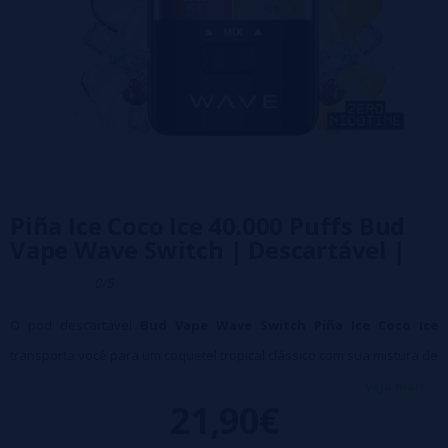
Piña Ice Coco Ice 40.000 Puffs Bud
Vape Wave Switch | Descartável |
0/5
O pod descartável
Bud Vape Wave Switch Piña Ice Coco Ice
transporta você para um coquetel tropical clássico com sua mistura de
sabores requintadamente equilibrada.
Coco Ice
oferece uma
veja mais...
21,90€
cremosidade suave e uma doçura sutil envolta em um toque gelado
para realçar sua refrescância ❄️. Enquanto isso,
Piña Ice
proporciona