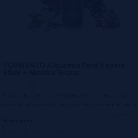
TORMENTO Alquimia Para Vapers
50ml + Nicokit Gratis
0/5
O tabaco doce com notas de baunilha, creme de leite e pequenos
toques de nozes torradas, coco e chocolate, arredondado com o
toque de um ingrediente secreto que o torna um líquido com
veja mais...
Nivel Nicotina *:
personalidade.
Tormento Líquido, 50 ml 50PG / 50VG + Nicokit Free
00 mg
1,5 mg
03 mg