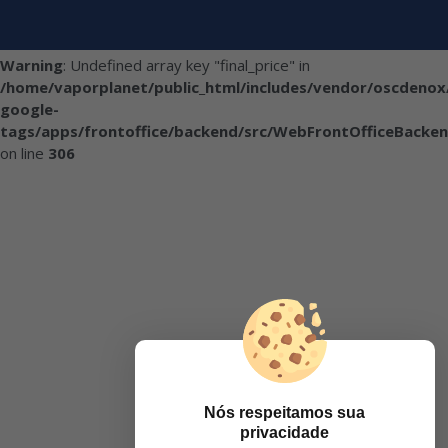
Warning
: Undefined array key "final_price" in
/home/vaporplanet/public_html/includes/vendor/oscdenox
google-
tags/apps/frontoffice/backend/src/WebFrontOfficeBacken
on line
306
Nós respeitamos sua
privacidade