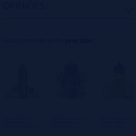
OPINIÕES
(0)
5 estrelas
0%
4 estrelas
0%
Você também pode
precisar
3 estrelas
0%
2 estrelas
0%
1 estrelas
0%
0/5
Seja o primeiro a deixar um comentário
Escreva sua opinião sobre este produto
Ainda não há comentários, você quer ser o
primeiro a deixar um? Sua opinião é
importante para nós!
Anomalía 50ml +
DELIRIO Alquimia Para
KZ LIMA Alquimia Pa
Nicokits Gratis -
Vapers 100ml + 2
Vapers 100ml + 2
Alquimia Para Vapers
Nicokit Gratis
Nicokit Gratis