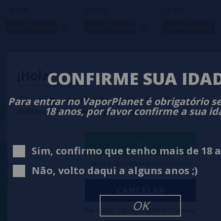
10,90€
15,95€
15,95€
notificar-me
notificar-me
notificar-me
¡Hola!
CONFIRME SUA IDA
Te estás conectando desde España, por lo 
Para entrar no VaporPlanet é obrigatório s
-
VAPORPLANE
18 anos, por favor confirme a sua i
redireccionado a
vaporplanet.es
IR
Sim, confirmo que tenho mais de 18 
PARTICIPE DO NOSSO
Tendré que volver a iniciar sesión
Não, volto daqui a alguns anos ;)
NEWSLETTER
CANCELAR
Fazer parte da família
VaporPlanet
lhe dá acesso a Promoções,
OK
descontos e promoções exclusivas, o que você está esperando
Me quedo aquí sin cambiar el idioma
para participar?