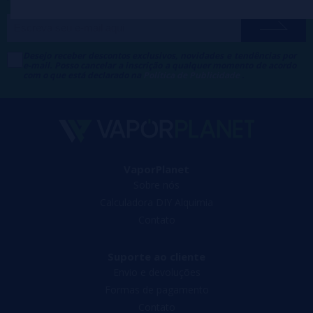
Desejo receber descontos exclusivos, novidades e tendências por
e-mail. Posso cancelar a inscrição a qualquer momento de acordo
com o que está declarado na
Política de Publicidade
.
VaporPlanet
Sobre nós
Calculadora DIY Alquimia
Contato
Suporte ao cliente
Envio e devoluções
Formas de pagamento
Contato