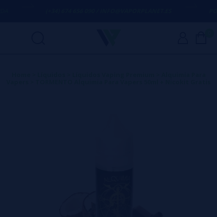
(+34) 674 656 090 / INFO@VAPORPLANET.ES
PORTE
0
Home
>
Líquidos
>
Líquidos Vaping Premium
>
Alquimia Para
Vapers
>
TORMENTO Alquimia Para Vapers 50ml + Nicokit Gratis