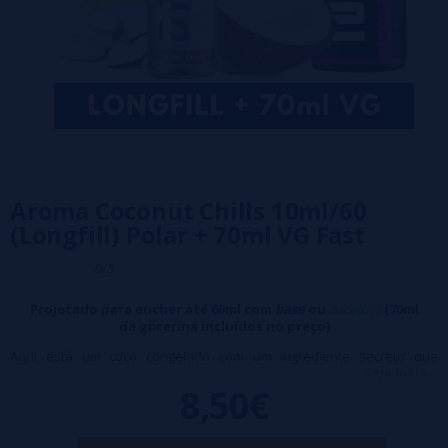
Aroma Coconut Chills 10ml/60
(Longfill) Polar + 70ml VG Fast
0/5
Projetado para encher até 60ml com
base
ou
nicokits
(70ml
de glicerina incluídos no preço)
Aqui está um coco congelado com um ingrediente secreto que
veja mais...
adiciona uma doçura irresistível e um toque agradável de acidez.
8,50€
Características:
Frasco: 60 ml PET (preenchido com 10 ml de aroma) 100% PG