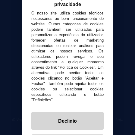
privacidade
Contato
O nosso site utiliza cookies técnicos
necessários ao bom funcionamento do
Suporte ao cliente
website. Outras categorias de cookies
Envio e devoluções
podem também ser utilizadas para
personalizar a experiência do utilizador,
Formas de pagamento
fornecer ofertas de marketing
Contato
direcionadas ou realizar análises para
otimizar os nossos serviços. Os
utilizadores podem revogar o seu
Segurança e privacidade
consentimento a qualquer momento
Termos e Condições de Uso
através do link "Política de Cookies". Em
Política de privacidade
alternativa, pode aceitar todos os
cookies clicando no botão "Aceitar e
Política de cookies
Fechar". Também pode rejeitar todos os
cookies ou selecionar cookies
específicos utilizando o botão
"Definições".
© VaporPlanet.pt
|
Compre Cigarros Eletrônicos
|
Loja
Declínio
Cigarrillos Electronicos
Yopi Online SL CIF: B90451832