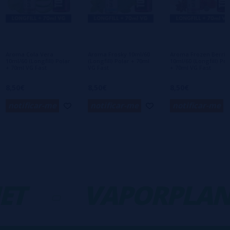
Ainda não há comentários, você quer ser o
primeiro a deixar um? Sua opinião é
importante para nós!
Aroma Cola Vera
Aroma Frosky 10ml/60
Aroma Frozen Berrie
10ml/60 (Longfill) Polar
(Longfill) Polar + 70ml
10ml/60 (Longfill) Pol
+ 70ml VG Fast
VG Fast
+ 70ml VG Fast
8,50€
8,50€
8,50€
notificar-me
notificar-me
notificar-me
ET
-
VAPORPLAN