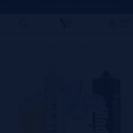
DÚVIDA
(+34) 674 656 090 / INFO@VAPORPLANET.ES
0
Home
>
Líquidos
>
Longfills【NOVO FORMATO】
>
TNT VAPE
>
Aroma Coconut Chills 10ml/60 (Longfill) Polar + 70ml VG Fast