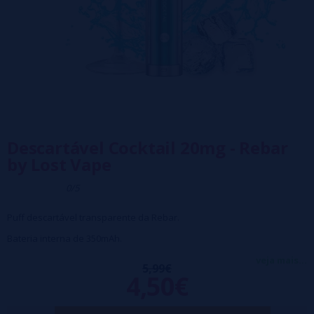
Descartável Cocktail 20mg - Rebar
by Lost Vape
0/5
Puff descartável transparente da Rebar.
Bateria interna de 350mAh.
Capacidade de 2ml ou cerca de 600 inalações.
veja mais...
5,99€
4,50€
Bobina de malha de 1,2 ohm para reprodução de sabor consistente e
excelente.