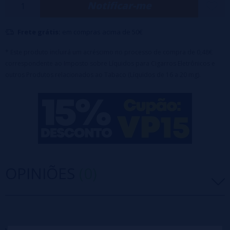
Notificar-me
Design transparente e aço inoxidável.
Nicotina: 20mg
Frete grátis:
em compras acima de 50€
Frutado, clássico, bebida, há algo para todos.
* Este produto incluirá um acréscimo no processo de compra de 0,48€
correspondente ao Imposto sobre Líquidos para Cigarros Eletrônicos e
outros Produtos relacionados ao Tabaco (Líquidos de 16 a 20 mg).
OPINIÕES
(0)
5 estrelas
0%
4 estrelas
0%