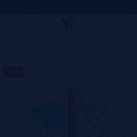
 DÚVIDA
(+34) 674 656 090 / INFO@VAPORPLANET.ES
0
Home
>
Produtos
>
Vapes Descartáveis Portugal
>
LOST VAPE
>
Descartável Cocktail 20mg - Rebar by Lost Vape
-25%