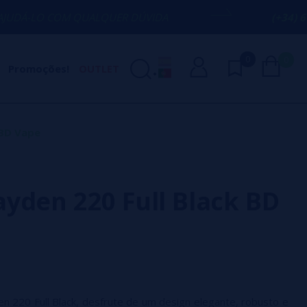
QUALQUER DÚVIDA
(+34) 674 656 090 / 
0
0
Promoções!
OUTLET
 BD Vape
yden 220 Full Black BD
 220 Full Black, desfrute de um design elegante, robusto e