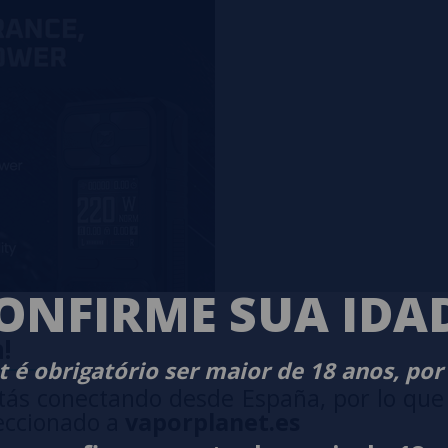
ONFIRME SUA IDA
!
 é obrigatório ser maior de 18 anos, por
tás conectando desde España, por lo que
eccionado a
vaporplanet.es