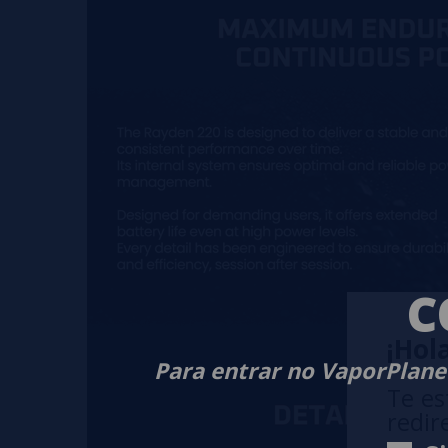
C
¡Hola
Para entrar no VaporPlanet
Te es
redir