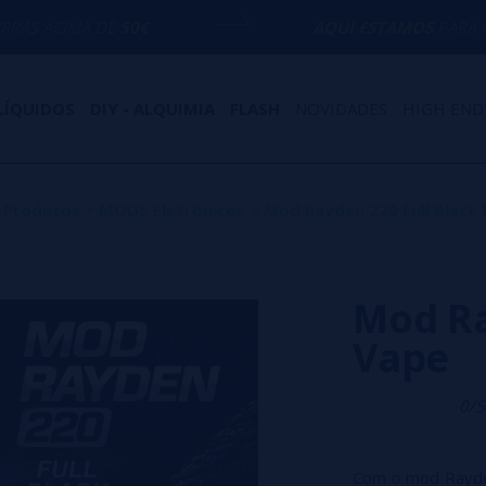
50€
AQUI ESTAMOS
PARA AJUDÁ-LO COM 
LÍQUIDOS
DIY - ALQUIMIA
FLASH
NOVIDADES
HIGH END
Produtos
>
MODS Eletrônicos
>
Mod Rayden 220 Full Black
Mod Ra
Vape
0/5
Com o mod Rayden