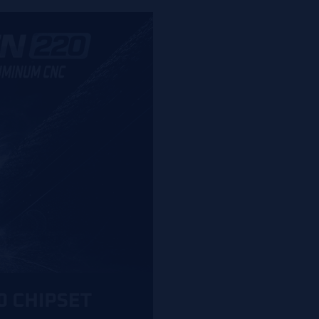
com novas funcion
Compatível com 
salientes. Const
placa decorativa 