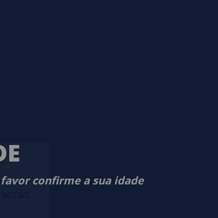
DE
 favor confirme a sua idade
 serás