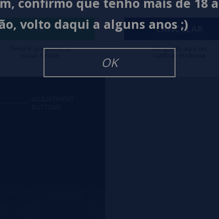
im, confirmo que tenho mais de 18 
ão, volto daqui a alguns anos ;)
IR
CANCELAR
Tendré que volver a
Me quedo aquí sin
iniciar sesión
cambiar el idioma
OK