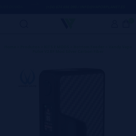
R DÚVIDA
(+34) 674 656 090 / INFO@VAPORPLANET.ES
0
Home
>
Produtos
>
KITS E MODS
>
Bottom Feeder
>
Vandy Vape
Pulse V2 BF Mod Silver Carbon Fiber