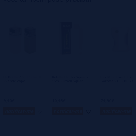
3 estrelas
0%
2 estrelas
0%
1 estrelas
0%
0/5
Seja o primeiro a deixar um comentário
Escreva sua opinião sobre este produto
Ainda não há comentários, você quer ser o
primeiro a deixar um? Sua opinião é
importante para nós!
BF Bottle 7,8ml Pulse III
Botella Blocks Squonk
Box Mod Pure BF +
- Vandy Vape
15ml - Uwell Squon
Garrafa V1.5 - BD Va
9,90€
10,95€
79,90€
notificar-me
notificar-me
notificar-me