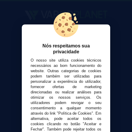
VaporPlanet
Sobre nós
Calculadora DIY Alquimia
Nós respeitamos sua
privacidade
Contato
O nosso site utiliza cookies técnicos
necessários ao bom funcionamento do
Suporte ao cliente
website. Outras categorias de cookies
Envio e devoluções
podem também ser utilizadas para
personalizar a experiência do utilizador,
Formas de pagamento
fornecer ofertas de marketing
Contato
direcionadas ou realizar análises para
otimizar os nossos serviços. Os
utilizadores podem revogar o seu
Segurança e privacidade
consentimento a qualquer momento
Termos e Condições de Uso
através do link "Política de Cookies". Em
Política de privacidade
alternativa, pode aceitar todos os
cookies clicando no botão "Aceitar e
Política de cookies
Fechar". Também pode rejeitar todos os