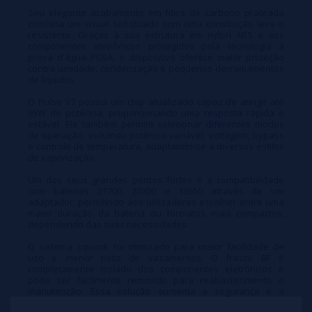
Seu elegante acabamento em fibra de carbono prateada
combina um visual sofisticado com uma construção leve e
resistente. Graças à sua estrutura em nylon ABS e aos
componentes eletrônicos protegidos pela tecnologia à
prova d'água PCBA, o dispositivo oferece maior proteção
contra umidade, condensação e pequenos derramamentos
de líquidos.
O Pulse V2 possui um chip atualizado capaz de atingir até
95W de potência, proporcionando uma resposta rápida e
estável. Ele também permite selecionar diferentes modos
de operação, incluindo potência variável, voltagem, bypass
e controle de temperatura, adaptando-se a diversos estilos
de vaporização.
Um dos seus grandes pontos fortes é a compatibilidade
com baterias 21700, 20700 e 18650 através de um
adaptador, permitindo aos utilizadores escolher entre uma
maior duração da bateria ou formatos mais compactos,
dependendo das suas necessidades.
O sistema squonk foi otimizado para maior facilidade de
uso e menor risco de vazamentos. O frasco BF é
completamente isolado dos componentes eletrônicos e
pode ser facilmente removido para reabastecimento e
manutenção. Essa solução aumenta a segurança e a
higiene durante o uso diário.