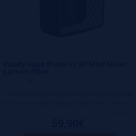
Vandy Vape Pulse V2 BF Mod Silver
Carbon Fiber
0/5
O Vandy Vape Pulse V2 Mod, em sua nova versão com acabamento
em fibra de carbono prateada, combina leveza, potência e
durabilidade em um dos mods squonk mais renomados da Vandy
veja mais...
59,90€
Vape. Compatível com baterias 21700, 20700 e 18650, oferece até 95W
de potência, um chip atualizado e tecnologia PCBA à prova d'água,