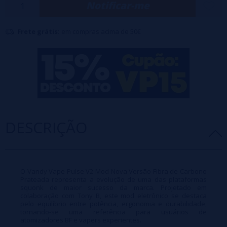
Notificar-me
tudo isso com um elegante acabamento em fibra de carbono
prateada.
Frete grátis:
em compras acima de 50€
O pacote Pulse V2 Mod inclui:
Pulso II
Manuais de instruções
Cartão de garantia
Cabo de carregamento rápido USB Tipo C
Guia do usuário
DESCRIÇÃO
Adaptador de bateria 18650
2 frascos de apertar
O Vandy Vape Pulse V2 Mod Nova Versão Fibra de Carbono
Prateada representa a evolução de uma das plataformas
squonk de maior sucesso da marca. Projetado em
colaboração com Tony B, este mod eletrônico se destaca
pelo equilíbrio entre potência, ergonomia e durabilidade,
tornando-se uma referência para usuários de
atomizadores BF e vapers experientes.