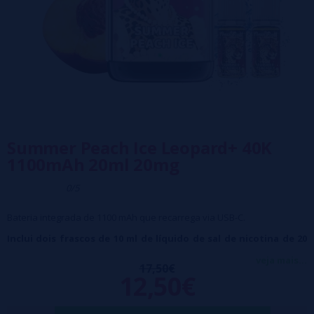
Summer Peach Ice Leopard+ 40K
1100mAh 20ml 20mg
0/5
Bateria integrada de 1100 mAh que recarrega via USB-C.
Inclui dois frascos de 10 ml de líquido de sal de nicotina de 20
mg
veja mais...
17,50€
12,50€
Bobina integrada de 0,7 ohm com tecnologia "Dual Mesh".
Ativado automaticamente quando inalado com efeito de iluminação