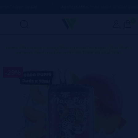
AS ACIMA DE
50€
AQUI ESTAMOS
PARA AJUDÁ-LO COM QUALQUE
0
Home
>
Produtos
>
Vapes Descartáveis Portugal
>
Maxi Puff
>
Summer Peach Ice Leopard+ 40K 1100mAh 20ml 20mg
-29%