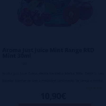
Aroma Just Juice Mint Range RED
Mint 30ml
0/5
Aroma Just Juice Gama Menta Vermelha Menta 30ml. Deixe o seu
paladar iluminar-se com a irresistível combinação de cereja e mentol.
Mergulhe nas notas doces e ligeiramente ácidas da cereja,
veja mais...
10,90€
perfeitamente equilibradas com a frescura revitalizante do mentol.
Formato: 30ml