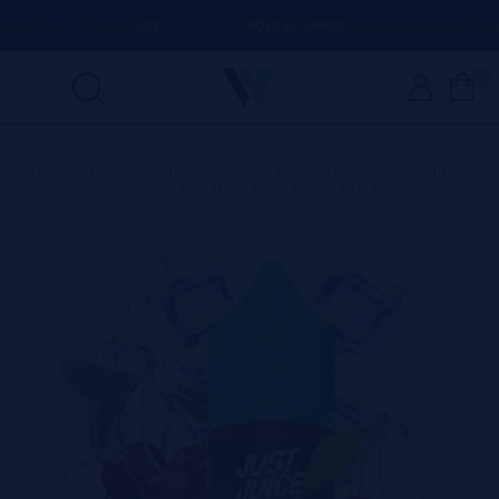
MPRAS ACIMA DE
50€
AQUI ESTAMOS
PARA AJUDÁ-LO COM QUA
0
Home
>
DIY - ALQUIMIA
>
Aromas Concentrados
>
Just Juice
Aromas
>
Aroma Just Juice Mint Range RED Mint 30ml