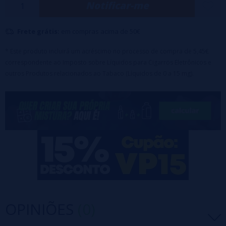
Notificar-me
Tempo de maceração: 7 a 15 dias
Diluição recomendada: 10 - 20%
Frete grátis:
em compras acima de 50€
Este produto é um aroma concentrado e deve ser diluído
com base para formar seu próprio líquido. Não consuma
* Este produto incluirá um acréscimo no processo de compra de 5,45€
diretamente.
correspondente ao Imposto sobre Líquidos para Cigarros Eletrônicos e
outros Produtos relacionados ao Tabaco (Líquidos de 0 a 15 mg).
OPINIÕES
(0)