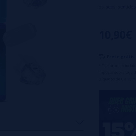
os seus sentidos
irresistível que o
Formato: 30ml
10,90€
Tempo de macera
Diluição recome
Este produto 
Frete grátis:
para formar se
* Este produto inclu
Imposto sobre Líquid
(Líquidos de 0 a 15 m