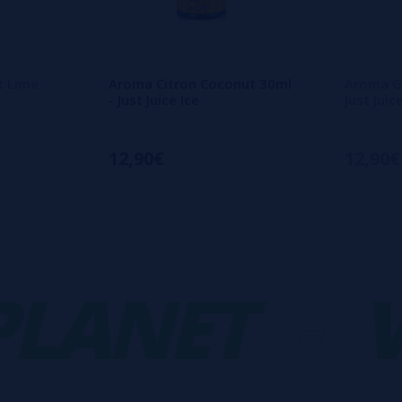
t Lime
Aroma Citron Coconut 30ml
Aroma G
- Just Juice Ice
Just Juic
12,90€
12,90€
ANET
-
VA