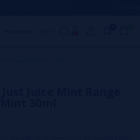
UALQUER DÚVIDA
(+34) 674 656 090 / I
0
0
Promoções!
OUTLET
 Mint Range BLACK Mint 30ml
Just Juice Mint Range
Mint 30ml
 por uma explosão de menta intensa que revitalizará todos