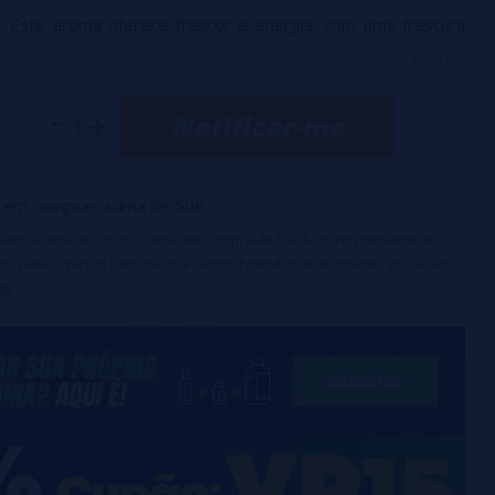
. Este aroma oferece frescor e energia, com uma frescura
 cativará desde a primeira tragada.
veja mais...
Notificar-me
ção: 7 a 15 dias
ndada: 10 - 20%
é um aroma concentrado e deve ser diluído com base
em compras acima de 50€
u próprio líquido. Não consuma diretamente.
irá um acréscimo no processo de compra de 5,45€ correspondente ao
os para Cigarros Eletrônicos e outros Produtos relacionados ao Tabaco
g).