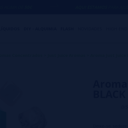
0€
AQUI ESTAMOS
PARA AJUDÁ-LO COM Q
LÍQUIDOS
DIY - ALQUIMIA
FLASH
NOVIDADES
HIGH END
omas Concentrados
>
Just Juice Aromas
>
Aroma Just Juice
Aroma 
BLACK 
0/5
Deixe-se seduzir