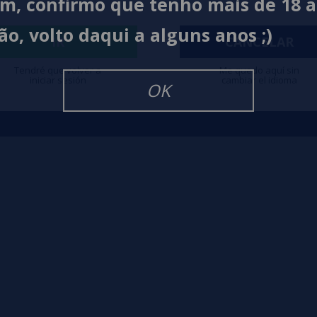
im, confirmo que tenho mais de 18 
Contato
Políti
ão, volto daqui a alguns anos ;)
IR
CANCELAR
igarrillos Electronicos
Tendré que volver a
Me quedo aquí sin
iniciar sesión
cambiar el idioma
OK