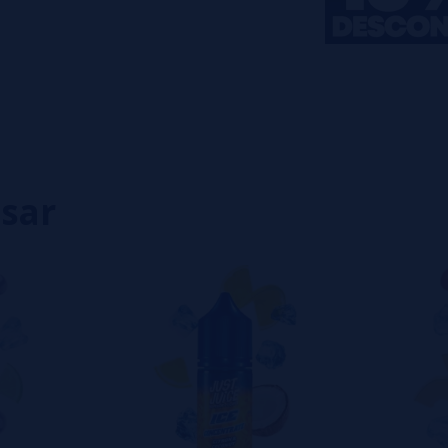
0%
0%
0%
0%
0%
eiro a deixar um? Sua opinião é
isar