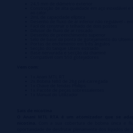
24,5 mm de diâmetro exterior
Construção de alta qualidade em aço inoxidável e
ao calor.
2mL de capacidade elíptica
Desenho de fluxo de ar inferior não regulável - en
Fácil de construir o telhado de dois postes
Difusor de fluxo de ar roscado
Desenho de preenchimento superior
Selo de base da ponta de gotejamento do Ultem 
Portas de enchimento em três ângulos
Secção do tanque Ultem estriado
Base nervurada e secção da chaminé
Compatível com 510 gotejadores
Vem com:
1x Anani MTL RT
2x Bobina Ni80 de 28g pré-carregada
1x Chave de fendas Phillips
1x Pacote de peças sobressalentes
1x Manual do Utilizador
Sais de nicotina
O Anani MTL RTA é um atomizador que se adap
nicotina.
Com a sua cobertura de bobina única e flux
oportunidade de desfrutar plenamente dos líquidos de s