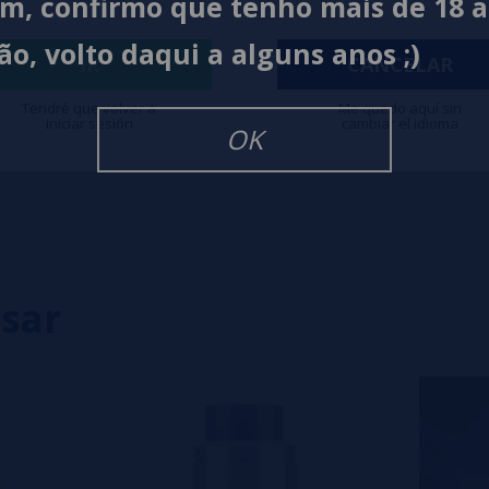
im, confirmo que tenho mais de 18 
ão, volto daqui a alguns anos ;)
IR
CANCELAR
Tendré que volver a
Me quedo aquí sin
iniciar sesión
cambiar el idioma
OK
0%
0%
0%
0%
0%
isar
eiro a deixar um? Sua opinião é