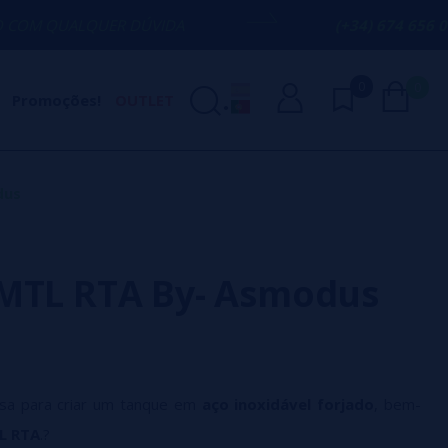
ER DÚVIDA
(+34) 674 656 090 / INFO@V
0
0
Promoções!
OUTLET
dus
MTL RTA By- Asmodus
sa para criar um tanque em
aço inoxidável forjado
, bem-
L RTA
.?