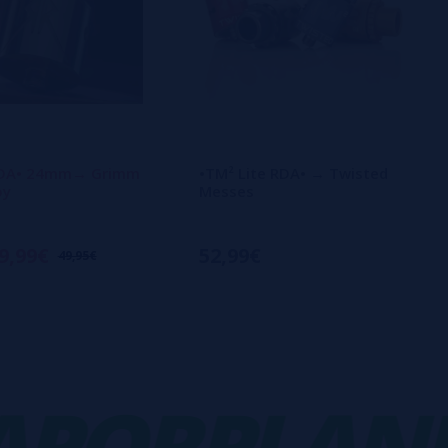
RDA• 24mm→ Grimm
•TM² Lite RDA• → Twisted
oy
Messes
9,99€
52,99€
49,95€
ORPLANET