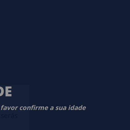
DE
 favor confirme a sua idade
 serás