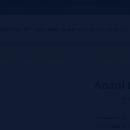
AQUI ESTAMOS
PARA AJUDÁ-LO COM QUALQU
LÍQUIDOS
DIY - ALQUIMIA
FLASH
NOVIDADES
HIGH END
ome
>
Produtos
>
RDA/RTA/RDTA
>
Anani MTL RTA By- Asmo
Anani 
0/5
Asmodus
regres
vindo a
Anani MT