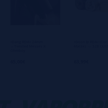
•Dang RDA• 24mm
•Goon lp RDA• (Cor
→Twisted Messes X
Matte) → 528 CU
Ohmboy
65,00€
63,99€
VAPORPLA