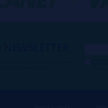
O
NEWSLETTER
Desejo rece
cesso a Promoções, descontos e
cancelar a
ando para participar?
na
Política
Suporte ao cliente
Segur