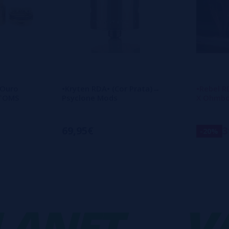
 Ouro
•Kryten RDA• (Cor Prata)→
•Rebel 
STOMS
Psyclone Mods
X Ohmb
69,95€
3
-20%
NET
-
VAP