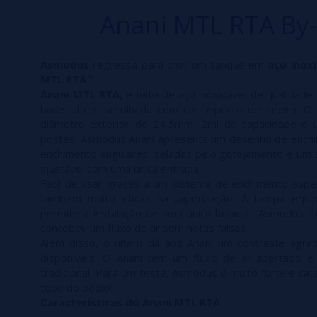
Anani MTL RTA By
Asmodus
regressa para criar um tanque em
aço inoxi
MTL RTA
.?
Anani MTL RTA,
é feito de aço inoxidável de qualidad
base Ultem serrilhada com um aspecto de lareira.
diâmetro exterior de 24,5mm, 2ml de capacidade e 
postes. Asmodus Anani apresenta um desenho de enchi
enchimento angulares, seladas pelo gotejamento e um si
ajustável com uma única entrada.
Fácil de usar graças a um sistema de enchimento sup
também muito eficaz na vaporização. A tampa equi
permite a instalação de uma única bobina. Asmodus d
concebeu um fluxo de ar sem notas falsas.
Além disso, o ultem dá aos Anani um contraste agra
disponíveis. O Anani tem um fluxo de ar apertado e
tradicional. Para um teste, Asmodus é muito forte e ca
topo do pódio!
Características do Anani MTL RTA