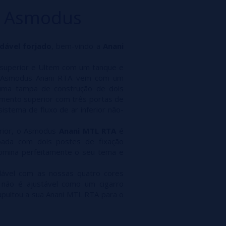
- Asmodus
dável forjado
, bem-vindo a
Anani
e superior e Ultem com um tanque e
 O Asmodus Anani RTA vem com um
uma tampa de construção de dois
mento superior com três portas de
stema de fluxo de ar inferior não-
erior, o Asmodus
Anani MTL RTA
é
pada com dois postes de fixação
omina perfeitamente o seu tema e
dável com as nossas quatro cores
 não é ajustável como um cigarro
tapultou a sua Anani MTL RTA para o