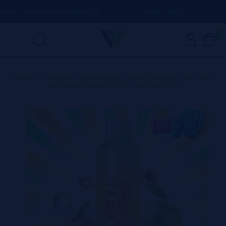
6 090 / INFO@VAPORPLANET.ES
PORTES GRÁTIS
EM COMPRAS AC
0
Home
>
Produtos
>
Vapes Descartáveis Portugal
>
Big Puff
>
APPLE PEACH 2500 PUFFS - VERY BIG PUFF