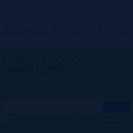
VAPORPLANET
VA
PARTICIPE DO NOSSO
NEWSLETTER
Fazer parte da família
VaporPlanet
lhe dá acesso a Promoções,
descontos e promoções exclusivas, o que você está esperando
para participar?
Desejo receber descontos exclusivos, novidades e tendências por
e-mail. Posso cancelar a inscrição a qualquer momento de acordo
com o que está declarado na
Política de Publicidade
.