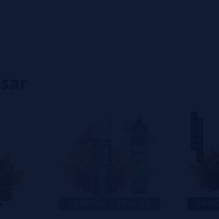
0%
0%
0%
0%
0%
isar
eiro a deixar um? Sua opinião é