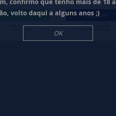
im, confirmo que tenho mais de 18 
ão, volto daqui a alguns anos ;)
igarrillos Electronicos
IR
CANCELAR
Tendré que volver a
Me quedo aquí sin
iniciar sesión
cambiar el idioma
OK