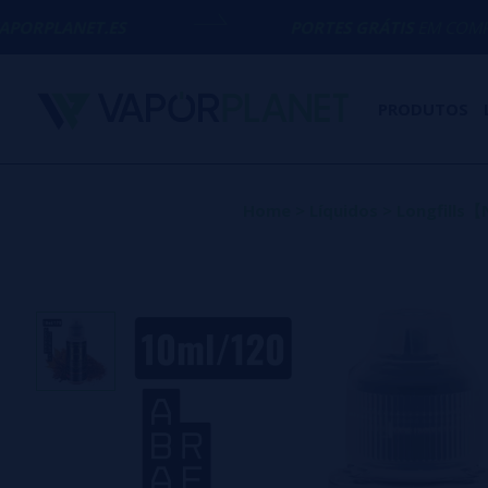
ES
PORTES GRÁTIS
EM COMPRAS ACIMA DE
PRODUTOS
Home
>
Líquidos
>
Longfill