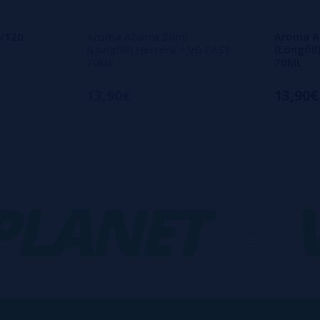
/120
Aroma Abarra 30ml
Aroma A
(Longfill) Herrera + VG FAST
(Longfil
70ML
70ML
13,90€
13,90€
ANET
-
VA