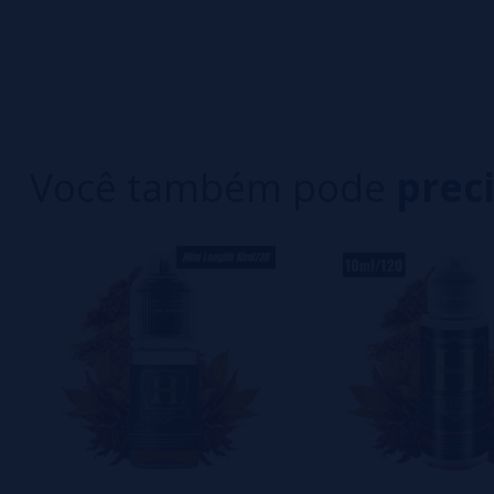
0/5
5 estrelas
Seja o primeiro a deixar um comentário
4 estrelas
3 estrelas
Escreva sua opinião sobre este produto
2 estrelas
1 estrelas
Você também pode
prec
Ainda não há comentários, você quer ser o prim
importante para nós!