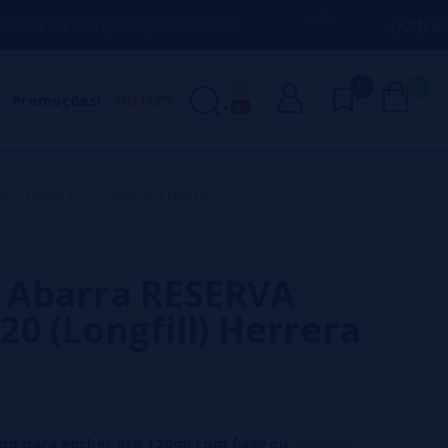
 QUALQUER DÚVIDA
(+34) 674 656 090 /
0
0
Promoções!
OUTLET
A 10ml/120 (Longfill) Herrera
 Abarra RESERVA
20 (Longfill) Herrera
do para encher até 120ml com
base
ou
nicokits