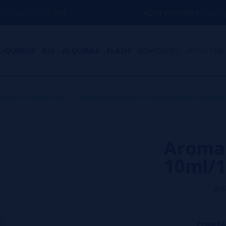
50€
AQUI ESTAMOS
PARA AJUDÁ-LO COM
LÍQUIDOS
DIY - ALQUIMIA
FLASH
NOVIDADES
HIGH END
s【NOVO FORMATO】
>
Herrera Longfills
>
Aroma Abarra RESERV
Aroma
10ml/1
0/5
Projeta