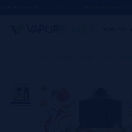
.ES
PORTES GRÁTIS
EM COMPRAS ACIMA D
PRODUTOS
Home
>
Líquidos
>
Longfills【NOVO FOR