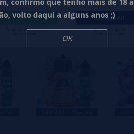
im, confirmo que tenho mais de 18 
0%
ão, volto daqui a alguns anos ;)
0%
IR
CANCELAR
0%
Tendré que volver a
Me quedo aquí sin
iniciar sesión
cambiar el idioma
isar
OK
eiro a deixar um? Sua opinião é