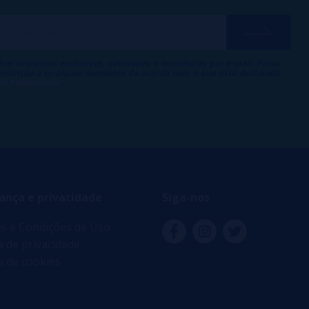
ber descontos exclusivos, novidades e tendências por e-mail. Posso
 inscrição a qualquer momento de acordo com o que está declarado
 de Publicidade
.
ança e privacidade
Siga-nos
s e Condições de Uso
ca de privacidade
ca de cookies