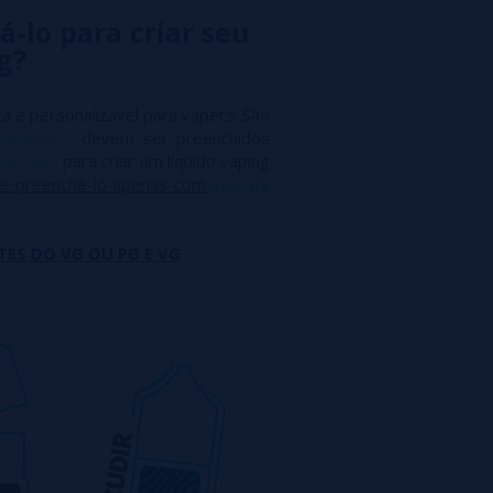
á-lo para criar seu
g?
a e personalizável para vapers. São
entrados
, devem ser preenchidos
m
nicokits
para criar um líquido vaping
e preenchê-lo apenas com
sais de
TES DO VG OU PG E VG