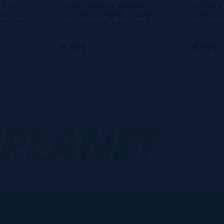
 24ml
Aroma Banana Strawberry
Aroma Bl
Bar Juice
Ice 24ml (Longfill) - Bombo
20ml/120
Bar Juice + VG FAST 70ML
Bar Juic
8,95€
8,95€
ANET
-
VA