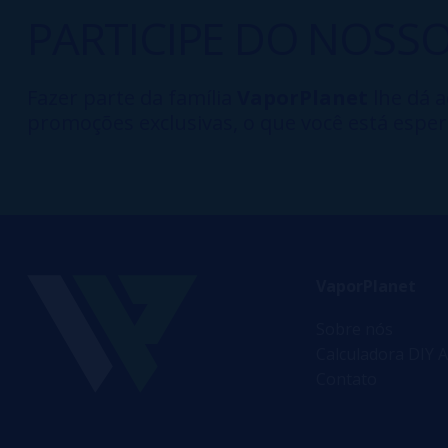
PARTICIPE DO NOSS
Fazer parte da família
VaporPlanet
lhe dá a
promoções exclusivas, o que você está esper
VaporPlanet
Sobre nós
Calculadora DIY A
Contato