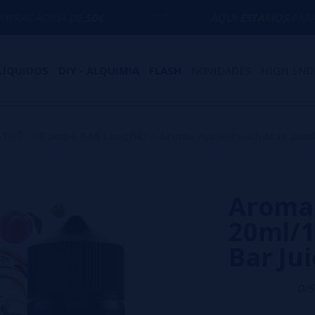
E
50€
AQUI ESTAMOS
PARA AJUDÁ-LO COM
LÍQUIDOS
DIY - ALQUIMIA
FLASH
NOVIDADES
HIGH END
MATO】
>
Bombo BAR Longfills
>
Aroma Apple Peach Max 20ml/1
Aroma
20ml/1
Bar Ju
0/5