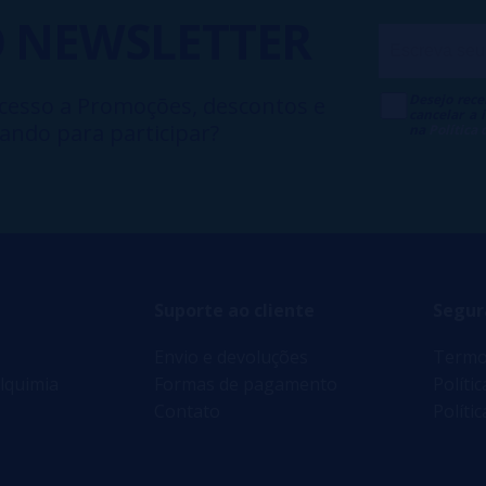
O
NEWSLETTER
Desejo rece
cesso a Promoções, descontos e
cancelar a
ando para participar?
na
Política
Suporte ao cliente
Segur
Envio e devoluções
Termo
lquimia
Formas de pagamento
Políti
Contato
Políti