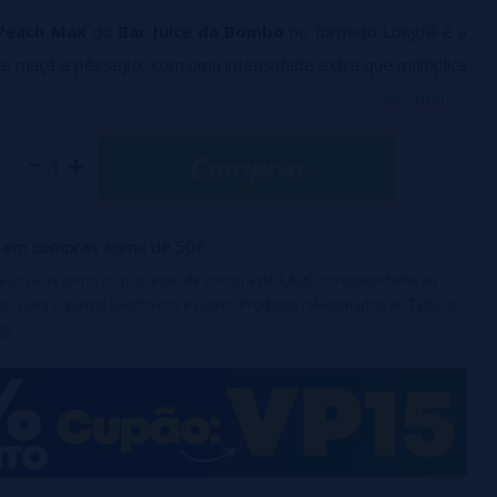
Peach Max
do
Bar Juice da Bombo
no formato Longfill é a
de maçã e pêssego, com uma intensidade extra que multiplica
veja mais...
erísticas:
Comprar
 120 ml com 20 ml de concentrado de aroma.
ampa de segurança à prova de crianças.
e:
Este produto é um concentrado aromático e requer
em compras acima de 50€
uso.
irá um acréscimo no processo de compra de 3,63€ correspondente ao
para encher até 120ml com
base
ou
nicokits
(70ml de
os para Cigarros Eletrônicos e outros Produtos relacionados ao Tabaco
glicerina incluídos no preço)
g).