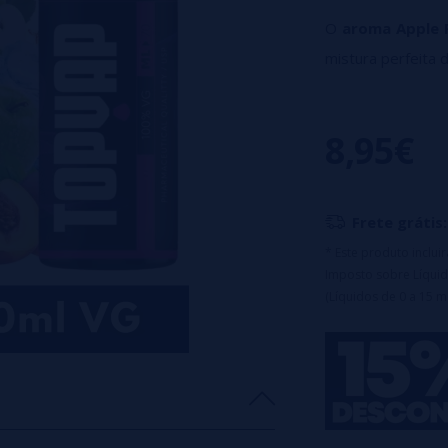
O
aroma Apple 
mistura perfeita 
o sabor.
Principais caract
8,95€
Garrafa PET de
Equipado com t
Nota important
Frete grátis:
diluição antes do 
* Este produto inclu
Projetado 
Imposto sobre Líquid
(Líquidos de 0 a 15 m