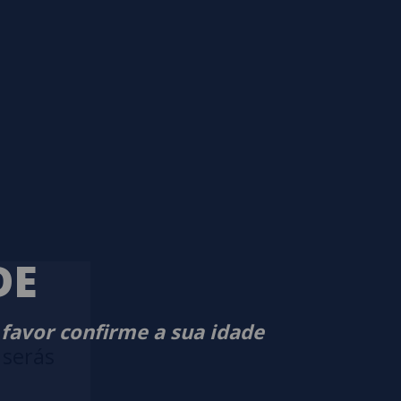
DE
 favor confirme a sua idade
 serás