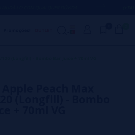
 QUALQUER DÚVIDA
(+34) 674 656 090 
0
0
Promoções!
OUTLET
20 (Longfill) - Bombo Bar Juice + 70ml VG
 Apple Peach Max
20 (Longfill) - Bombo
ice + 70ml VG