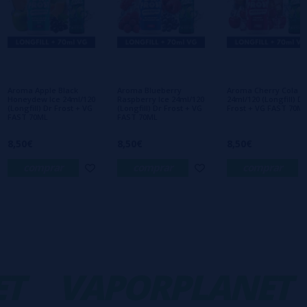
Escreva sua opinião sobre este produto
Ainda não há comentários, você quer ser o
primeiro a deixar um? Sua opinião é
importante para nós!
Aroma Apple Black
Aroma Blueberry
Aroma Cherry Cola I
Honeydew Ice 24ml/120
Raspberry Ice 24ml/120
24ml/120 (Longfill) Dr
(Longfill) Dr Frost + VG
(Longfill) Dr Frost + VG
Frost + VG FAST 70M
FAST 70ML
FAST 70ML
8,50€
8,50€
8,50€
comprar
comprar
comprar
T
VAPORPLANET