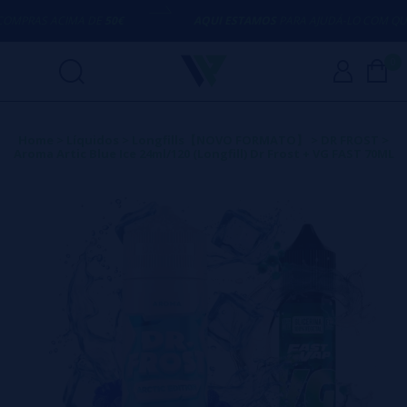
PRAS ACIMA DE
50€
AQUI ESTAMOS
PARA AJUDÁ-LO COM QUALQ
0
Home
>
Líquidos
>
Longfills【NOVO FORMATO】
>
DR FROST
>
Aroma Artic Blue Ice 24ml/120 (Longfill) Dr Frost + VG FAST 70ML