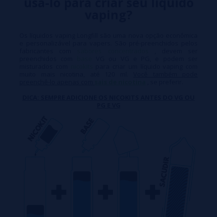
usá-lo para criar seu líquido
vaping?
Os líquidos vaping Longfill são uma nova opção econômica
e personalizável para vapers. São pré-preenchidos pelos
fabricantes com
sabores concentrados
, devem ser
preenchidos com
base
VG ou VG e PG, e podem ser
misturados com
nicokits
para criar um líquido vaping com
muito mais nicotina, até 120 ml.
Você também pode
preenchê-lo apenas com
sais de nicotina
, se preferir.
DICA: SEMPRE ADICIONE OS NICOKITS ANTES DO VG OU
PG E VG