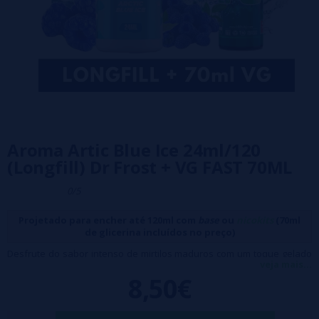
Aroma Artic Blue Ice 24ml/120
(Longfill) Dr Frost + VG FAST 70ML
0/5
Projetado para encher até 120ml com
base
ou
nicokits
(70ml
de glicerina incluídos no preço)
Desfrute do sabor intenso de mirtilos maduros com um toque gelado
veja mais...
que revitaliza seus sentidos.
8,50€
Características:
Frasco de 120ml com 24ml de aroma (100% PG)