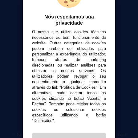
Sobre nós
Calculadora DIY Alquimia
Nós respeitamos sua
Contato
privacidade
O nosso site utiliza cookies técnicos
Suporte ao cliente
necessários ao bom funcionamento do
Envio e devoluções
website. Outras categorias de cookies
Formas de pagamento
podem também ser utilizadas para
personalizar a experiência do utilizador,
Contato
fornecer ofertas de marketing
direcionadas ou realizar análises para
otimizar os nossos serviços. Os
Segurança e privacidade
utilizadores podem revogar o seu
Termos e Condições de Uso
consentimento a qualquer momento
Política de privacidade
através do link "Política de Cookies". Em
alternativa, pode aceitar todos os
Política de cookies
cookies clicando no botão "Aceitar e
Fechar". Também pode rejeitar todos os
cookies ou selecionar cookies
específicos utilizando o botão
"Definições".
© VaporPlanet.pt
|
Compre Cigarros Eletrônicos
|
Loja