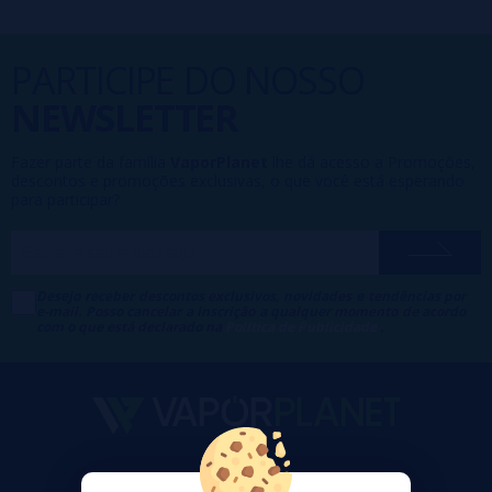
PARTICIPE DO NOSSO
NEWSLETTER
Fazer parte da família
VaporPlanet
lhe dá acesso a Promoções,
descontos e promoções exclusivas, o que você está esperando
para participar?
Desejo receber descontos exclusivos, novidades e tendências por
e-mail. Posso cancelar a inscrição a qualquer momento de acordo
com o que está declarado na
Política de Publicidade
.
VaporPlanet