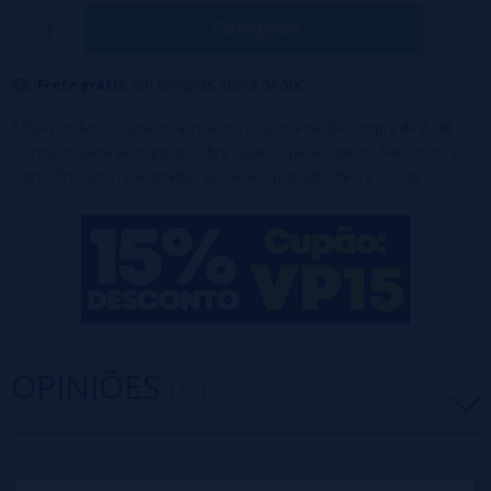
Comprar
✔
Capacidade do frasco:
60ml
Projetado para encher até 60ml com
base
ou
nicotina
(70ml
de glicerina incluídos no preço)
Frete grátis:
em compras acima de 50€
* Este produto incluirá um acréscimo no processo de compra de 2,18€
correspondente ao Imposto sobre Líquidos para Cigarros Eletrônicos e
outros Produtos relacionados ao Tabaco (Líquidos de 0 a 15 mg).
OPINIÕES
(0)
5 estrelas
0%
4 estrelas
0%