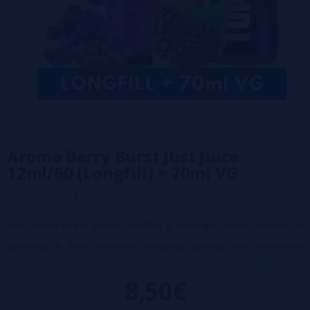
Aroma Berry Burst Just Juice
12ml/60 (Longfill) + 70ml VG
0/5
Este aroma reúne amoras, mirtilos e morangos numa combinação
suculenta de frutos vermelhos silvestres, perfeita para os amantes
de sabores frescos e vibrantes.
veja mais...
8,50€
Características:
✔
Formato:
12ml de concentrado