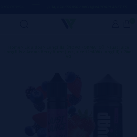
ER DÚVIDA
(+34) 674 656 090 / INFO@VAPORPLANET.ES
0
Home
>
Líquidos
>
Longfills【NOVO FORMATO】
>
Just Juice
Longfills
>
Aroma Berry Burst Just Juice 12ml/60 (Longfill) + 70ml
VG