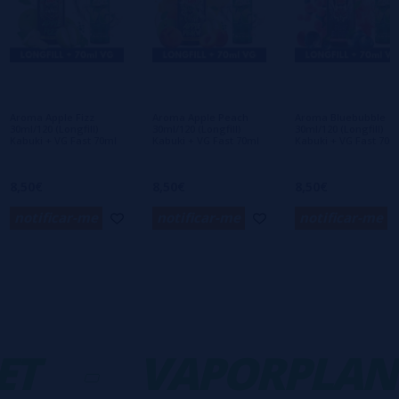
Escreva sua opinião sobre este produto
Ainda não há comentários, você quer ser o
primeiro a deixar um? Sua opinião é
importante para nós!
Aroma Apple Fizz
Aroma Apple Peach
Aroma Bluebubble
30ml/120 (Longfill)
30ml/120 (Longfill)
30ml/120 (Longfill)
Kabuki + VG Fast 70ml
Kabuki + VG Fast 70ml
Kabuki + VG Fast 70m
8,50€
8,50€
8,50€
notificar-me
notificar-me
notificar-me
T
-
VAPORPLANE