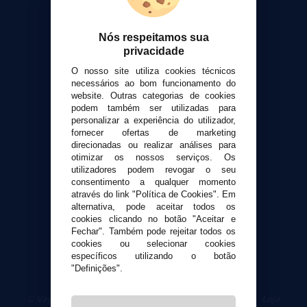
Sobre nós
Calculadora DIY Alquimia
Nós respeitamos sua
Contato
privacidade
O nosso site utiliza cookies técnicos
Suporte ao cliente
necessários ao bom funcionamento do
Envio e devoluções
website. Outras categorias de cookies
Formas de pagamento
podem também ser utilizadas para
personalizar a experiência do utilizador,
Contato
fornecer ofertas de marketing
direcionadas ou realizar análises para
otimizar os nossos serviços. Os
Segurança e privacidade
utilizadores podem revogar o seu
Termos e Condições de Uso
consentimento a qualquer momento
Política de privacidade
através do link "Política de Cookies". Em
alternativa, pode aceitar todos os
Política de cookies
cookies clicando no botão "Aceitar e
Fechar". Também pode rejeitar todos os
cookies ou selecionar cookies
específicos utilizando o botão
"Definições".
© VaporPlanet.pt
|
Compre Cigarros Eletrônicos
|
Loja