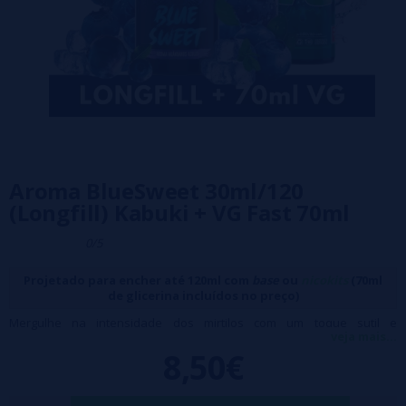
Aroma BlueSweet 30ml/120
(Longfill) Kabuki + VG Fast 70ml
0/5
Projetado para encher até 120ml com
base
ou
nicokits
(70ml
de glicerina incluídos no preço)
Mergulhe na intensidade dos mirtilos com um toque sutil e
veja mais...
refrescante. Ideal para qualquer hora do dia.
8,50€
Características: