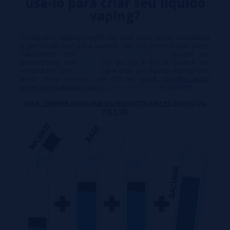
usá-lo para criar seu líquido
vaping?
Os líquidos vaping Longfill são uma nova opção econômica
e personalizável para vapers. São pré-preenchidos pelos
fabricantes com
sabores concentrados
, devem ser
preenchidos com
base
VG ou VG e PG, e podem ser
misturados com
nicokits
para criar um líquido vaping com
muito mais nicotina, até 120 ml.
Você também pode
preenchê-lo apenas com
sais de nicotina
, se preferir.
DICA: SEMPRE ADICIONE OS NICOKITS ANTES DO VG OU
PG E VG