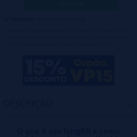
Garrafa PET
de 120 ml com 30 ml de aroma
Comprar
(100% PG)
Tampa de segurança
: à prova de crianças
Maceração:
5 dias
Frete grátis:
em compras acima de 50€
Aviso: Este produto é uma fragrância concentrada e deve
ser diluído com VG ou
base
e/ou
nicokits
antes do uso.
* Este produto incluirá um acréscimo no processo de compra de 5,45€
correspondente ao Imposto sobre Líquidos para Cigarros Eletrônicos e
outros Produtos relacionados ao Tabaco (Líquidos de 0 a 15 mg).
DESCRIÇÃO
O que é um longfill e como