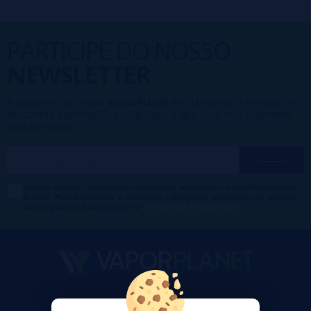
PARTICIPE DO NOSSO
NEWSLETTER
Fazer parte da família
VaporPlanet
lhe dá acesso a Promoções,
descontos e promoções exclusivas, o que você está esperando
para participar?
Desejo receber descontos exclusivos, novidades e tendências por
e-mail. Posso cancelar a inscrição a qualquer momento de acordo
com o que está declarado na
Política de Publicidade
.
VaporPlanet