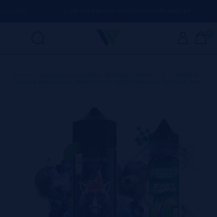
ÚVIDA
(+34) 674 656 090 / INFO@VAPORPLANET.ES
0
Home
>
Líquidos
>
Longfills【NOVO FORMATO】
>
KABUKI
>
Aroma BlueSweet 30ml/120 (Longfill) Kabuki + VG Fast 70ml