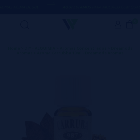
AS ACIMA DE
50€
AQUI ESTAMOS
PARA AJUDÁ-LO COM QUALQU
0
Home
>
DIY - ALQUIMIA
>
Aromas Concentrados
>
Dreamods
Aromas
>
Aroma Carrubba 10ml - Dreamods Aromas