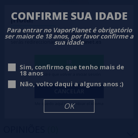
CONFIRME SUA IDADE
¡Hola!
Para entrar no VaporPlanet é obrigatório
Te estás conectando desde España, por lo que
ser maior de 18 anos, por favor confirme a
sua idade
serás redireccionado a
vaporplanet.es
IR
Sim, confirmo que tenho mais de
18 anos
Tendré que volver a iniciar sesión
Não, volto daqui a alguns anos ;)
CANCELAR
Me quedo aquí sin cambiar el idioma
OK
OPINIÕES
(0)