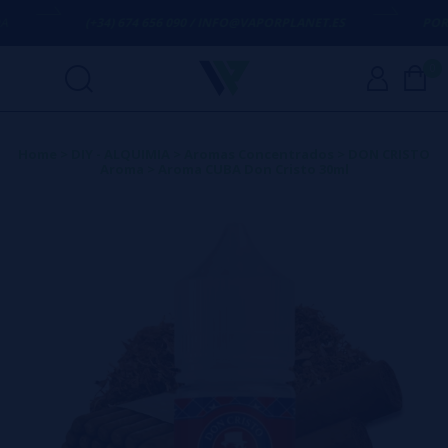
(+34) 674 656 090 / INFO@VAPORPLANET.ES
PORTES
0
Home
>
DIY - ALQUIMIA
>
Aromas Concentrados
>
DON CRISTO
Aroma
>
Aroma CUBA Don Cristo 30ml