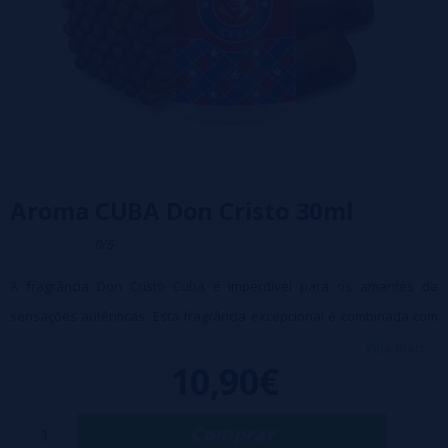
Aroma CUBA Don Cristo 30ml
0/5
A fragrância Don Cristo Cuba é imperdível para os amantes de
sensações autênticas. Esta fragrância excepcional é combinada com
autênticos charutos cubanos, capturando toda a riqueza, o calor e a
veja mais...
10,90€
profundidade desta herança aromática única. Uma experiência
sensorial intensa, fiel ao universo premium de Don Cristo.
Comprar
Siga Don Cristo até o coração de Havana, onde ele meticulosamente