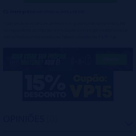
criou um autêntico charuto cubano, macerado, tostado e altamente
Frete grátis:
em compras acima de 50€
perfumado com leves notas picantes.
Tamanho:
* Este produto incluirá um acréscimo no processo de compra de 5,45€
30ml
correspondente ao Imposto sobre Líquidos para Cigarros Eletrônicos e
Diluição recomendada:
20%
outros Produtos relacionados ao Tabaco (Líquidos de 0 a 15 mg).
Maceração:
10-15 dias
Não consumir diretamente, ele deve ser diluído com uma
base para fazer seu próprio líquido de vaporização.
OPINIÕES
(0)