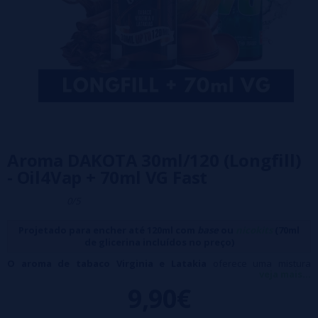
Aroma DAKOTA 30ml/120 (Longfill)
- Oil4Vap + 70ml VG Fast
0/5
Projetado para encher até 120ml com
base
ou
nicokits
(70ml
de glicerina incluídos no preço)
O aroma de tabaco Virginia e Latakia
oferece uma mistura
veja mais...
equilibrada, com um perfil cremoso e melado, acompanhado de um
9,90€
caráter robusto e encorpado.