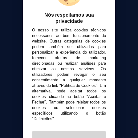
Sobre nós
Calculadora DIY Alquimia
Nós respeitamos sua
privacidade
Contato
O nosso site utiliza cookies técnicos
necessários ao bom funcionamento do
Suporte ao cliente
website. Outras categorias de cookies
Envio e devoluções
podem também ser utilizadas para
personalizar a experiência do utilizador,
Formas de pagamento
fornecer ofertas de marketing
Contato
direcionadas ou realizar análises para
otimizar os nossos serviços. Os
utilizadores podem revogar o seu
Segurança e privacidade
consentimento a qualquer momento
Termos e Condições de Uso
através do link "Política de Cookies". Em
Política de privacidade
alternativa, pode aceitar todos os
cookies clicando no botão "Aceitar e
Política de cookies
Fechar". Também pode rejeitar todos os
cookies ou selecionar cookies
específicos utilizando o botão
"Definições".