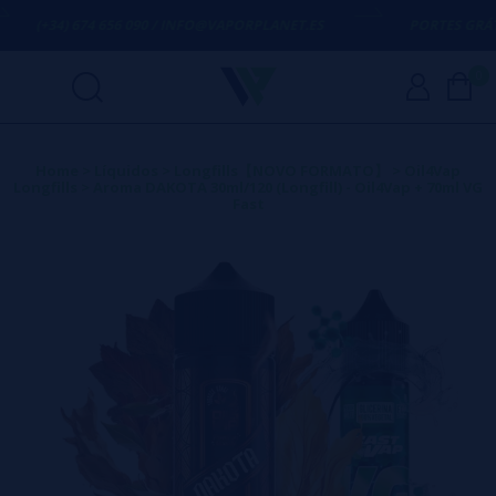
(+34) 674 656 090 / INFO@VAPORPLANET.ES
PORTES GRÁTIS
E
0
Home
>
Líquidos
>
Longfills【NOVO FORMATO】
>
Oil4Vap
Longfills
>
Aroma DAKOTA 30ml/120 (Longfill) - Oil4Vap + 70ml VG
Fast