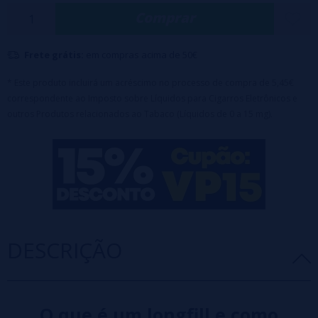
Principais características:
Comprar
Garrafa PET de 120 ml com 30 ml de concentrado de aroma.
Equipado com tampa de segurança à prova de crianças.
Nota importante:
Frete grátis:
em compras acima de 50€
Este produto é um concentrado aromático e
requer diluição antes do uso.
* Este produto incluirá um acréscimo no processo de compra de 5,45€
correspondente ao Imposto sobre Líquidos para Cigarros Eletrônicos e
outros Produtos relacionados ao Tabaco (Líquidos de 0 a 15 mg).
DESCRIÇÃO
O que é um longfill e como