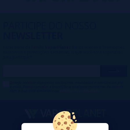
PARTICIPE DO NOSSO
NEWSLETTER
Fazer parte da família
VaporPlanet
lhe dá acesso a Promoções,
descontos e promoções exclusivas, o que você está esperando
para participar?
Desejo receber descontos exclusivos, novidades e tendências por
e-mail. Posso cancelar a inscrição a qualquer momento de acordo
com o que está declarado na
Política de Publicidade
.
VaporPlanet