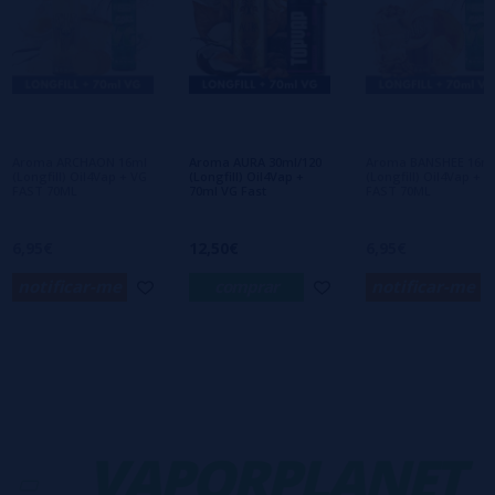
Escreva sua opinião sobre este produto
Ainda não há comentários, você quer ser o
primeiro a deixar um? Sua opinião é
importante para nós!
Aroma ARCHAON 16ml
Aroma AURA 30ml/120
Aroma BANSHEE 16m
(Longfill) Oil4Vap + VG
(Longfill) Oil4Vap +
(Longfill) Oil4Vap + V
FAST 70ML
70ml VG Fast
FAST 70ML
6,95€
12,50€
6,95€
notificar-me
comprar
notificar-me
-
VAPORPLANET