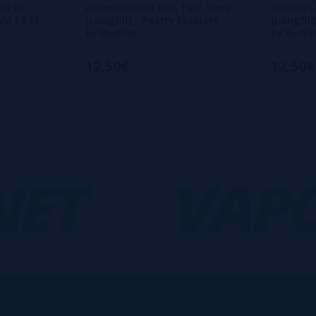
l/120
Aroma Choco Nut Tart 30ml
Aroma C
 VG FAST
(Longfill) - Pastry Masters
(Longfill
by Bombo
by Bom
12,50€
12,50€
T
-
VAPOR