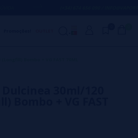
(+34) 674 656 090 / INFO@VAPORPLANET.ES
0
0
Promoções!
OUTLET
 (Longfill) Bombo + VG FAST 70ML
Dulcinea 30ml/120
ill) Bombo + VG FAST