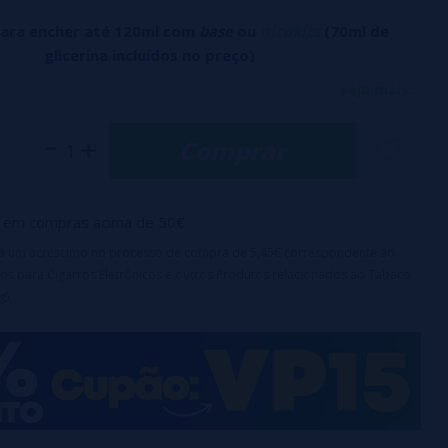
para encher até 120ml com
base
ou
nicokits
(70ml de
glicerina incluídos no preço)
ill da Bombo oferece uma mistura única de nozes de
veja mais...
oas torradas, baunilha e um toque preciso de canela.
Comprar
icas:
120ml com 30ml de aroma
+ 70ml de glicerina FAST (SEM
em compras acima de 50€
urança
: à prova de crianças
irá um acréscimo no processo de compra de 5,45€ correspondente ao
os para Cigarros Eletrônicos e outros Produtos relacionados ao Tabaco
oduto é uma fragrância concentrada e deve ser diluído
g).
om VG ou
base
e/ou
nicokits
antes do uso.