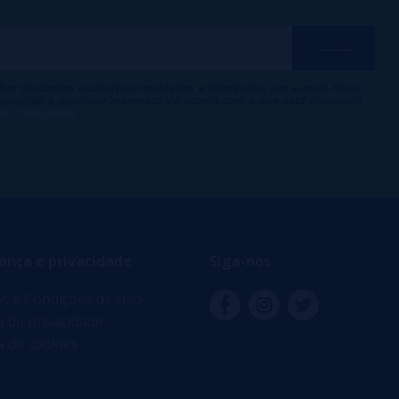
ber descontos exclusivos, novidades e tendências por e-mail. Posso
 inscrição a qualquer momento de acordo com o que está declarado
 de Publicidade
.
ança e privacidade
Siga-nos
s e Condições de Uso
ca de privacidade
ca de cookies