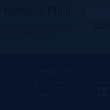
O
NEWSLETTER
Desejo rece
cesso a Promoções, descontos e
cancelar a
ando para participar?
na
Política
Suporte ao cliente
Segur
Envio e devoluções
Termo
lquimia
Formas de pagamento
Políti
Contato
Políti