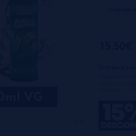
Projetado 
Dulcinea Longf
macadâmia, amênd
15,50€
Característ
Frasco PET
de 
NICOTINA)
Frete grátis:
Tampa de seg
* Este produto inclu
Diluição
: 25%
Imposto sobre Líquid
Aviso: Este pr
(Líquidos de 0 a 15 m
c