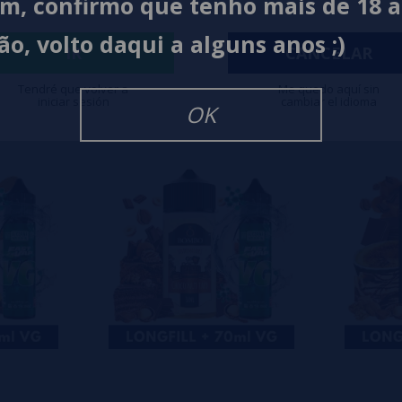
im, confirmo que tenho mais de 18 
0%
ão, volto daqui a alguns anos ;)
0%
IR
CANCELAR
0%
Tendré que volver a
Me quedo aquí sin
iniciar sesión
cambiar el idioma
isar
OK
eiro a deixar um? Sua opinião é