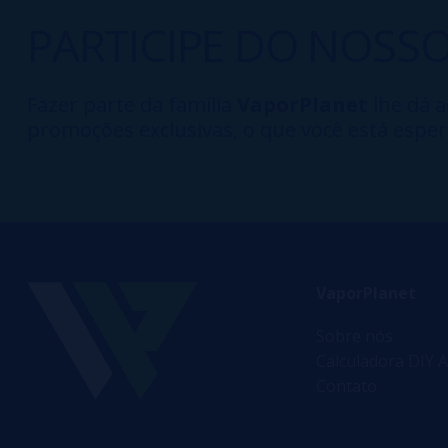
PARTICIPE DO NOSS
Fazer parte da família
VaporPlanet
lhe dá a
promoções exclusivas, o que você está esper
VaporPlanet
Sobre nós
Calculadora DIY A
Contato