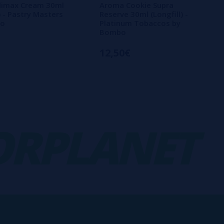
limax Cream 30ml
Aroma Cookie Supra
) - Pastry Masters
Reserve 30ml (Longfill) -
bo
Platinum Tobaccos by
Bombo
12,50€
PLANET
V