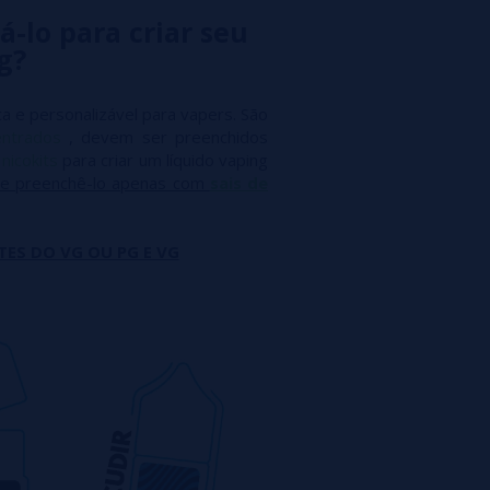
á-lo para criar seu
g?
a e personalizável para vapers. São
entrados
, devem ser preenchidos
m
nicokits
para criar um líquido vaping
e preenchê-lo apenas com
sais de
TES DO VG OU PG E VG