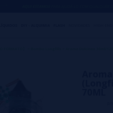
UI ESTAMOS
PARA AJUDÁ-LO COM QUALQUER DÚVIDA
LÍQUIDOS
DIY - ALQUIMIA
FLASH
NOVIDADES
HIGH END
OVO FORMATO】
>
Bombo Longfills
>
Aroma Dulcinea 30ml/120
Aroma 
(Longf
70ML
0/5