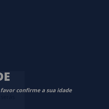
DE
 favor confirme a sua idade
 serás