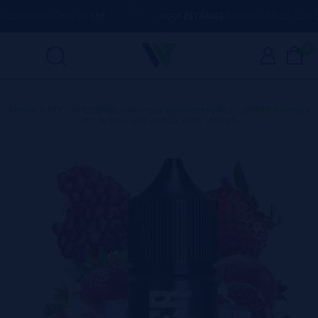
OMPRAS ACIMA DE
50€
AQUI ESTAMOS
PARA AJUDÁ-LO COM QU
0
Home
>
DIY - ALQUIMIA
>
Aromas Concentrados
>
ENFER Aromas
❄
>
Aroma Enfer RED 30ml - ENFER