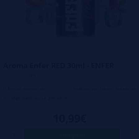
Aroma Enfer RED 30ml - ENFER
0/5
O frescor extremo do
Enfer original
realçado por um trio frutado de
morango, framboesa e grenadine.
Dissolução (com base em 50/50): 15%
veja mais...
10,99€
Tempo de maceração: 5 dias
Não vaporize diretamente. É essencial misturar o sabor
concentrado com uma base para obter um e-líquido para
Comprar
vaporizar.