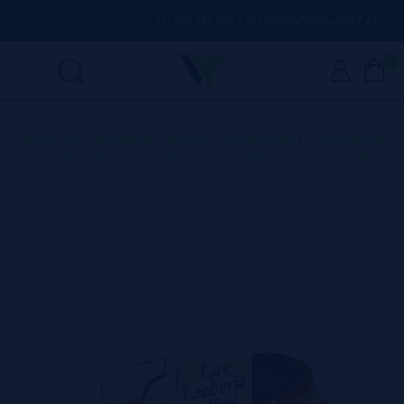
ER DÚVIDA
(+34) 674 656 090 / INFO@VAPORPLANET.ES
0
Home
>
DIY - ALQUIMIA
>
Aromas Concentrados
>
LA LECHERIA
VAPE Aromas
>
Aroma Flan de Coco 10ml - La Lechería Vape