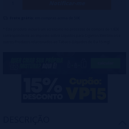
Notificar-me
Maceração: De 3 a 5 dias no mínimo, após 20 dias os melhores
resultados são alcançados.
Frete grátis:
em compras acima de 50€
* Este produto incluirá um acréscimo no processo de compra de 1,82€
correspondente ao Imposto sobre Líquidos para Cigarros Eletrônicos e
outros Produtos relacionados ao Tabaco (Líquidos de 0 a 15 mg).
DESCRIÇÃO