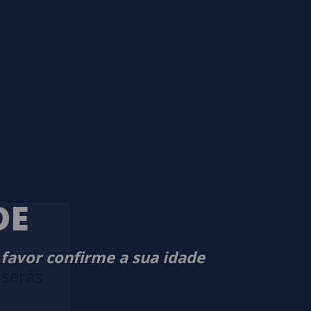
DE
 favor confirme a sua idade
 serás