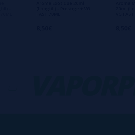
he
Aroma Exotique 20ml
Aroma M
ll) -
(Longfill) - Prestige + VG
20ml (Lon
T 70ML
FAST 70ML
VG FAST
8,50€
8,50€
VAPORPLA