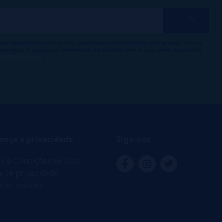
ber descontos exclusivos, novidades e tendências por e-mail. Posso
 inscrição a qualquer momento de acordo com o que está declarado
 de Publicidade
.
ança e privacidade
Siga-nos
s e Condições de Uso
ca de privacidade
ca de cookies