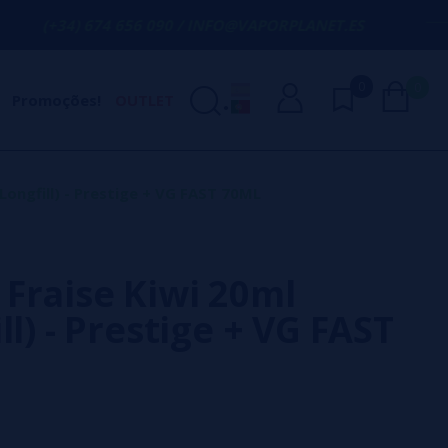
74 656 090 / INFO@VAPORPLANET.ES
PORT
0
0
Promoções!
OUTLET
Longfill) - Prestige + VG FAST 70ML
Fraise Kiwi 20ml
ll) - Prestige + VG FAST