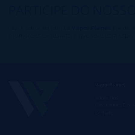
PARTICIPE DO NOSS
Fazer parte da família
VaporPlanet
lhe dá a
promoções exclusivas, o que você está esper
VaporPlanet
Sobre nós
Calculadora DIY A
Contato