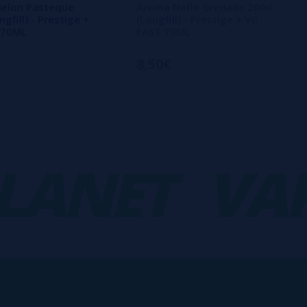
elon Pasteque
Aroma Nefle Grenade 20ml
gfill) - Prestige +
(Longfill) - Prestige + VG
 70ML
FAST 70ML
8,50€
NET
VAPO