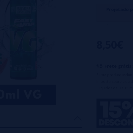
Projetado 
Longfill Fraise K
Principais caract
8,50€
Frasco PET de 
Equipado com t
100% PG
Tempo de macer
Frete grátis:
Observação imp
* Este produto inclu
antes do uso.
Imposto sobre Líquid
(Líquidos de 0 a 15 m