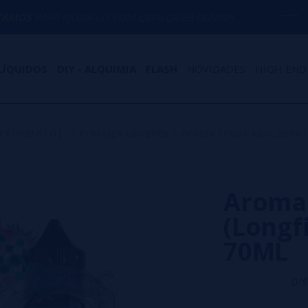
JUDÁ-LO COM QUALQUER DÚVIDA
(+34) 6
LÍQUIDOS
DIY - ALQUIMIA
FLASH
NOVIDADES
HIGH END
VO FORMATO】
>
Prestige Longfills
>
Aroma Fraise Kiwi 20ml (
Aroma 
(Longfi
70ML
0/5