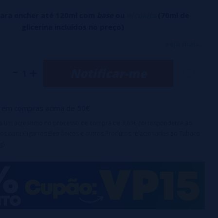
para encher até 120ml com
base
ou
nicokits
(70ml de
glicerina incluídos no preço)
iwi, uma combinação sempre eficaz para os amantes de frutas!
veja mais...
erísticas:
Notificar-me
120 ml com 20 ml de aroma.
ampa de segurança à prova de crianças.
ação recomendado: 2 a 5 dias.
em compras acima de 50€
ortante:
este produto é uma fragrância e requer diluição
irá um acréscimo no processo de compra de 3,63€ correspondente ao
os para Cigarros Eletrônicos e outros Produtos relacionados ao Tabaco
g).