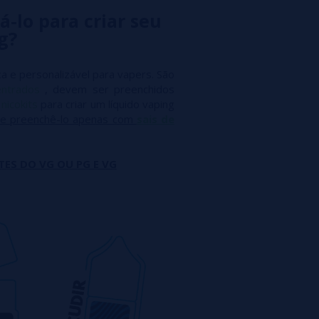
á-lo para criar seu
g?
a e personalizável para vapers. São
entrados
, devem ser preenchidos
m
nicokits
para criar um líquido vaping
e preenchê-lo apenas com
sais de
TES DO VG OU PG E VG