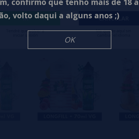
im, confirmo que tenho mais de 18 
0%
ão, volto daqui a alguns anos ;)
0%
IR
CANCELAR
0%
Tendré que volver a
Me quedo aquí sin
iniciar sesión
cambiar el idioma
isar
OK
eiro a deixar um? Sua opinião é