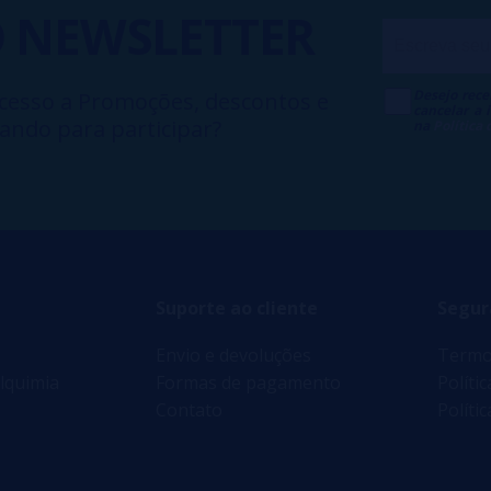
O
NEWSLETTER
Desejo rece
cesso a Promoções, descontos e
cancelar a
ando para participar?
na
Política
Suporte ao cliente
Segur
Envio e devoluções
Termo
lquimia
Formas de pagamento
Políti
Contato
Políti