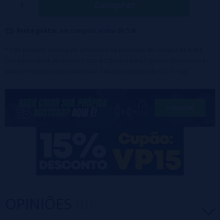
Comprar
Este é um aroma concentrado e não pode ser consumido
diretamente. Deve ser diluído em uma base pg/vg para
fazer seu próprio líquido
Frete grátis:
em compras acima de 50€
* Este produto incluirá um acréscimo no processo de compra de 5,45€
correspondente ao Imposto sobre Líquidos para Cigarros Eletrônicos e
outros Produtos relacionados ao Tabaco (Líquidos de 0 a 15 mg).
OPINIÕES
(0)