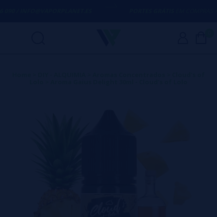
 090 / INFO@VAPORPLANET.ES
PORTES GRÁTIS
EM COMPRAS ACI
0
Home
>
DIY - ALQUIMIA
>
Aromas Concentrados
>
Cloud's of
Lolo
>
Aroma Gaius Delight 30ml - Cloud's of Lolo