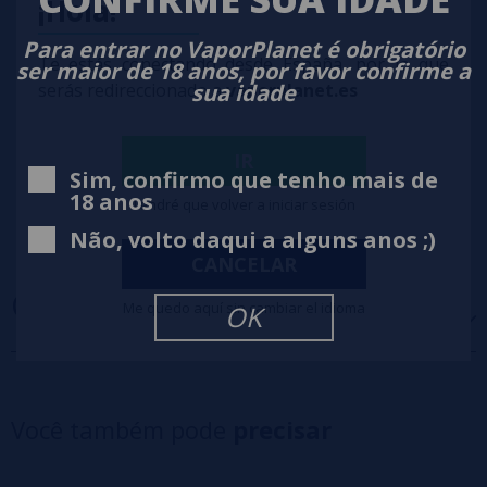
¡Hola!
Para entrar no VaporPlanet é obrigatório
Te estás conectando desde España, por lo que
ser maior de 18 anos, por favor confirme a
sua idade
serás redireccionado a
vaporplanet.es
IR
Sim, confirmo que tenho mais de
18 anos
Tendré que volver a iniciar sesión
Não, volto daqui a alguns anos ;)
CANCELAR
OPINIÕES
(0)
Me quedo aquí sin cambiar el idioma
OK
5 estrelas
0%
4 estrelas
0%
Você também pode
precisar
3 estrelas
0%
2 estrelas
0%