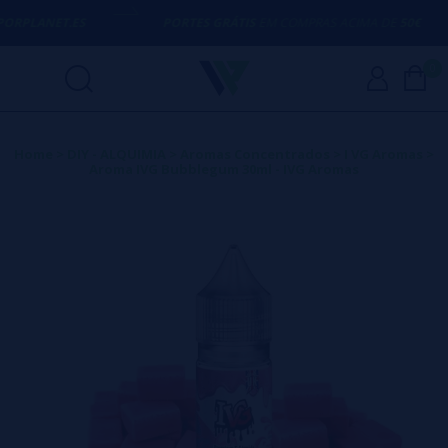
RPLANET.ES
PORTES GRÁTIS
EM COMPRAS ACIMA DE
50€
0
Home
>
DIY - ALQUIMIA
>
Aromas Concentrados
>
I VG Aromas
>
Aroma IVG Bubblegum 30ml - IVG Aromas