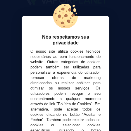
VaporPlanet
Sobre nós
Calculadora DIY Alquimia
Nós respeitamos sua
Contato
privacidade
O nosso site utiliza cookies técnicos
Suporte ao cliente
necessários ao bom funcionamento do
Envio e devoluções
website. Outras categorias de cookies
Formas de pagamento
podem também ser utilizadas para
personalizar a experiência do utilizador,
Contato
fornecer ofertas de marketing
direcionadas ou realizar análises para
otimizar os nossos serviços. Os
Segurança e privacidade
utilizadores podem revogar o seu
Termos e Condições de Uso
consentimento a qualquer momento
Política de privacidade
através do link "Política de Cookies". Em
alternativa, pode aceitar todos os
Política de cookies
cookies clicando no botão "Aceitar e
Fechar". Também pode rejeitar todos os
cookies ou selecionar cookies
específicos utilizando o botão