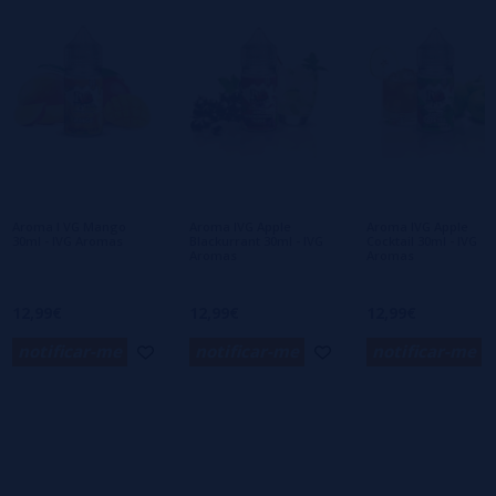
1 estrelas
0%
0/5
Seja o primeiro a deixar um comentário
Escreva sua opinião sobre este produto
Ainda não há comentários, você quer ser o
primeiro a deixar um? Sua opinião é
importante para nós!
Aroma I VG Mango
Aroma IVG Apple
Aroma IVG Apple
30ml - IVG Aromas
Blackurrant 30ml - IVG
Cocktail 30ml - IVG
Aromas
Aromas
12,99€
12,99€
12,99€
notificar-me
notificar-me
notificar-me