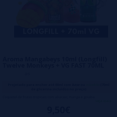
Aroma Mangabeys 10ml (Longfill)
Twelve Monkeys + VG FAST 70ML
0/5
Projetado para encher até 60ml com
base
ou
nicokits
(70ml
de glicerina incluídos no preço)
Coquetel de frutas tropicais com abacaxi, manga e goiaba.
veja mais...
Formato: 10ml (para recarregar em frasco de 60ml)
9,50€
Sem nicotina / 100% pg