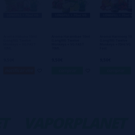
Escreva sua opinião sobre este produto
Ainda não há comentários, você quer ser o
primeiro a deixar um? Sua opinião é
importante para nós!
Aroma Hakuna 10ml
Aroma Harambae 10ml
Aroma Harmony 10m
(Longfill) Twelve
(Longfill) Twelve
(Longfill) Twelve
Monkeys + VG FAST
Monkeys + VG FAST
Monkeys +70ml VG
70ML
70ML
Fast
9,50€
9,50€
9,50€
notificar-me
comprar
comprar
T
VAPORPLANET