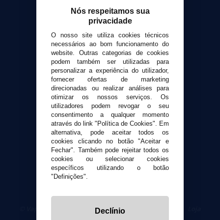
Calculadora DIY Alquimia
Nós respeitamos sua
privacidade
Contato
O nosso site utiliza cookies técnicos
necessários ao bom funcionamento do
Suporte ao cliente
website. Outras categorias de cookies
Envio e devoluções
podem também ser utilizadas para
personalizar a experiência do utilizador,
Formas de pagamento
fornecer ofertas de marketing
Contato
direcionadas ou realizar análises para
otimizar os nossos serviços. Os
utilizadores podem revogar o seu
Segurança e privacidade
consentimento a qualquer momento
Termos e Condições de Uso
através do link "Política de Cookies". Em
Política de privacidade
alternativa, pode aceitar todos os
cookies clicando no botão "Aceitar e
Política de cookies
Fechar". Também pode rejeitar todos os
cookies ou selecionar cookies
específicos utilizando o botão
"Definições".
© VaporPlanet.pt
|
Compre Cigarros Eletrônicos
|
Loja
Declínio
Cigarrillos Electronicos