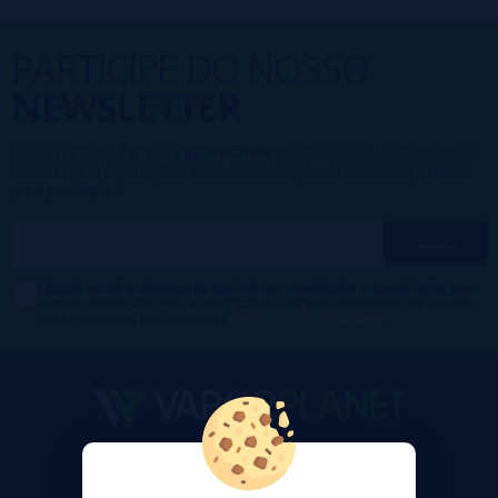
PARTICIPE DO NOSSO
NEWSLETTER
Fazer parte da família
VaporPlanet
lhe dá acesso a Promoções,
descontos e promoções exclusivas, o que você está esperando
para participar?
Desejo receber descontos exclusivos, novidades e tendências por
e-mail. Posso cancelar a inscrição a qualquer momento de acordo
com o que está declarado na
Política de Publicidade
.
VaporPlanet
Sobre nós