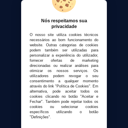
VaporPlanet
Sobre nós
Calculadora DIY Alquimia
Nós respeitamos sua
privacidade
Contato
O nosso site utiliza cookies técnicos
necessários ao bom funcionamento do
Suporte ao cliente
website. Outras categorias de cookies
Envio e devoluções
podem também ser utilizadas para
personalizar a experiência do utilizador,
Formas de pagamento
fornecer ofertas de marketing
Contato
direcionadas ou realizar análises para
otimizar os nossos serviços. Os
utilizadores podem revogar o seu
Segurança e privacidade
consentimento a qualquer momento
Termos e Condições de Uso
através do link "Política de Cookies". Em
Política de privacidade
alternativa, pode aceitar todos os
cookies clicando no botão "Aceitar e
Política de cookies
Fechar". Também pode rejeitar todos os
cookies ou selecionar cookies
específicos utilizando o botão
"Definições".