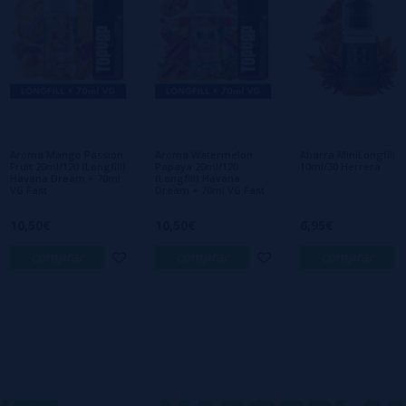
Escreva sua opinião sobre este produto
Ainda não há comentários, você quer ser o
primeiro a deixar um? Sua opinião é
importante para nós!
Aroma Mango Passion
Aroma Watermelon
Abarra MiniLongfill
Fruit 20ml/120 (Longfill)
Papaya 20ml/120
10ml/30 Herrera
Havana Dream + 70ml
(Longfill) Havana
VG Fast
Dream + 70ml VG Fast
10,50€
10,50€
6,95€
comprar
comprar
comprar