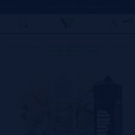
 DÚVIDA
(+34) 674 656 090 / INFO@VAPORPLANET.ES
0
Home
>
Líquidos
>
Longfills【NOVO FORMATO】
>
HAVANA
DREAM
>
Aroma Melon Mojito 20ml/120 (Longfill) Havana Dream
+ 70ml VG Fast