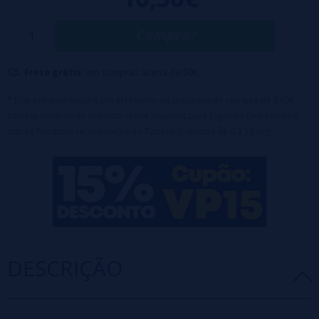
Características:
Base: 100% PG
Comprar
Formato: 20ml
Capacidade da garrafa: 120ml
Frete grátis:
em compras acima de 50€
Produto em
formato de aroma
, deve ser diluído antes do uso 🧪
Projetado para encher até 120ml com
base
ou
nicokits
(70ml
* Este produto incluirá um acréscimo no processo de compra de 3,63€
de glicerina incluídos no preço)
correspondente ao Imposto sobre Líquidos para Cigarros Eletrônicos e
outros Produtos relacionados ao Tabaco (Líquidos de 0 a 15 mg).
DESCRIÇÃO