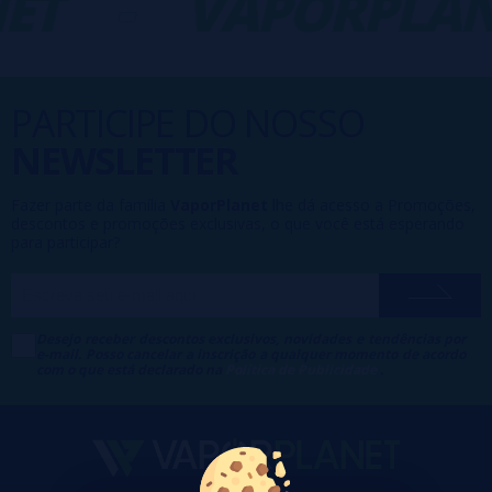
ET
-
VAPORPLAN
PARTICIPE DO NOSSO
NEWSLETTER
Fazer parte da família
VaporPlanet
lhe dá acesso a Promoções,
descontos e promoções exclusivas, o que você está esperando
para participar?
Desejo receber descontos exclusivos, novidades e tendências por
e-mail. Posso cancelar a inscrição a qualquer momento de acordo
com o que está declarado na
Política de Publicidade
.