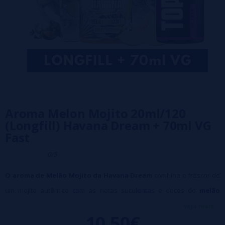
Aroma Melon Mojito 20ml/120
(Longfill) Havana Dream + 70ml VG
Fast
0/5
O aroma de Melão Mojito da Havana Dream
combina o frescor de
um mojito autêntico com as notas suculentas e doces do
melão
maduro
. As notas
de menta
conferem aquele frescor característico,
veja mais...
10,50€
tornando-o um sabor leve e refrescante, perfeito para o dia a dia.