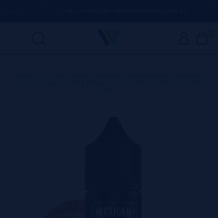
VIDA
(+34) 674 656 090 / INFO@VAPORPLANET.ES
P
0
Home
>
DIY - ALQUIMIA
>
Aromas Concentrados
>
Mexican
Cartel Aromas
>
Aroma Mexican Bolo de Baunilha e Amêndoa
30ml