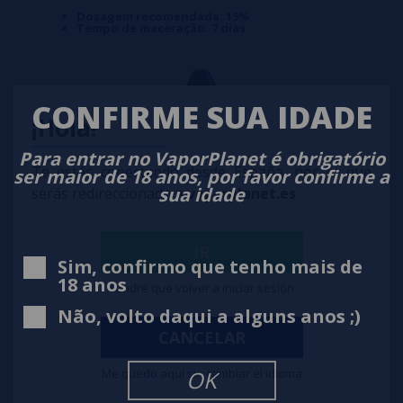
Dosagem recomendada: 15%.
Tempo de maceração: 7 dias
CONFIRME SUA IDADE
¡Hola!
Para entrar no VaporPlanet é obrigatório
Te estás conectando desde España, por lo que
ser maior de 18 anos, por favor confirme a
sua idade
serás redireccionado a
vaporplanet.es
IR
Sim, confirmo que tenho mais de
18 anos
Tendré que volver a iniciar sesión
Não, volto daqui a alguns anos ;)
CANCELAR
Me quedo aquí sin cambiar el idioma
OK