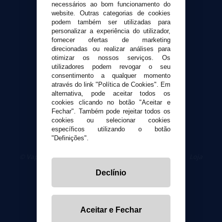
necessários ao bom funcionamento do
Envio e devoluções
website. Outras categorias de cookies
Formas de pagamento
podem também ser utilizadas para
Contato
personalizar a experiência do utilizador,
fornecer ofertas de marketing
direcionadas ou realizar análises para
Segurança e privacidade
otimizar os nossos serviços. Os
utilizadores podem revogar o seu
Termos e Condições de Uso
consentimento a qualquer momento
Política de privacidade
através do link "Política de Cookies". Em
Política de cookies
alternativa, pode aceitar todos os
cookies clicando no botão "Aceitar e
Fechar". Também pode rejeitar todos os
cookies ou selecionar cookies
específicos utilizando o botão
"Definições".
© VaporPlanet.pt
|
Compre Cigarros Eletrônicos
|
Loja
Cigarrillos Electronicos
Declínio
Yopi Online SL CIF: B90451832
Aceitar e Fechar