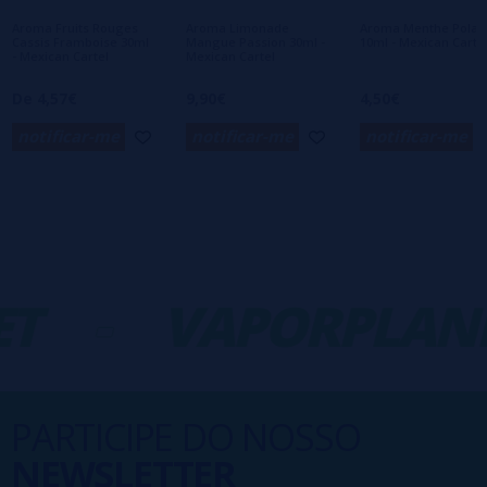
importante para nós!
Aroma Fruits Rouges
Aroma Limonade
Aroma Menthe Polai
Cassis Framboise 30ml
Mangue Passion 30ml -
10ml - Mexican Carte
- Mexican Cartel
Mexican Cartel
De 4,57€
9,90€
4,50€
notificar-me
notificar-me
notificar-me
T
-
VAPORPLANE
PARTICIPE DO NOSSO
NEWSLETTER