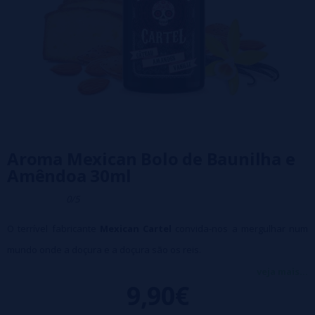
Aroma Mexican Bolo de Baunilha e
Amêndoa 30ml
0/5
O terrível fabricante
Mexican Cartel
convida-nos a mergulhar num
mundo onde a doçura e a doçura são os reis.
Não resista e deixe-se levar pelo eliquido Bolo de Baunilha de
veja mais...
9,90€
Amêndoa.
Feito com amor, a receita do
Mexican Cartel
é inspirada na torta de