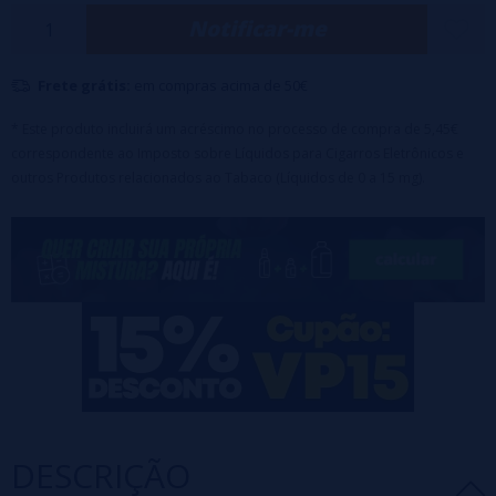
Notificar-me
cielo mexicana.
O bolo generoso oferece notas de amêndoas e baunilha:
uma
Frete grátis:
em compras acima de 50€
mistura ultra saborosa que derreterá os corações dos vapers
pedrados.
* Este produto incluirá um acréscimo no processo de compra de 5,45€
correspondente ao Imposto sobre Líquidos para Cigarros Eletrônicos e
O conselho de dosagem é para uma dose de 50% PG / 50%
outros Produtos relacionados ao Tabaco (Líquidos de 0 a 15 mg).
VG. Adicionar um pouco de aroma se o VG for mais alto e vice-versa.
Dosagem recomendada: 15%.
Tempo de maceração: 7 dias
DESCRIÇÃO