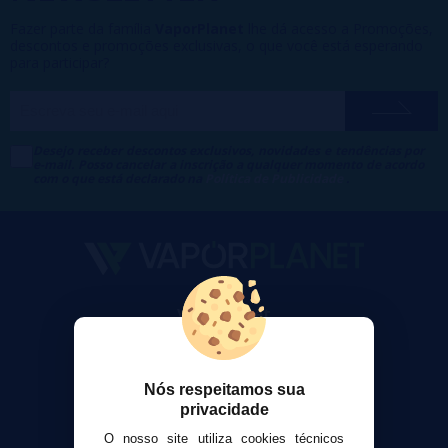
Fazer parte da família
VaporPlanet
lhe dá acesso a Promoções,
descontos e promoções exclusivas, o que você está esperando
para participar?
Desejo receber descontos exclusivos, novidades e tendências por
e-mail. Posso cancelar a inscrição a qualquer momento de acordo
com o que está declarado na
Política de Publicidade
.
VaporPlanet
Sobre nós
Calculadora DIY Alquimia
Contato
Nós respeitamos sua
privacidade
Suporte ao cliente
O nosso site utiliza cookies técnicos