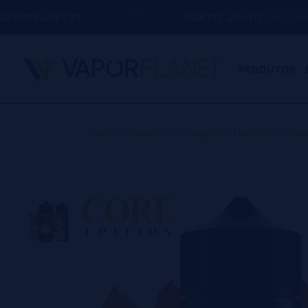
.ES
PORTES GRÁTIS
EM COMPRAS ACIMA D
PRODUTOS
Home
>
Líquidos
>
Longfills【NOVO FORM