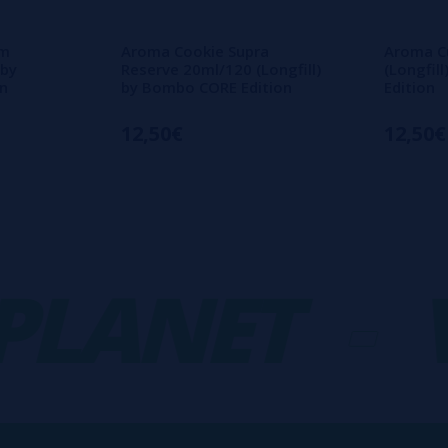
am
Aroma Cookie Supra
Aroma C
 by
Reserve 20ml/120 (Longfill)
(Longfil
n
by Bombo CORE Edition
Edition
12,50€
12,50€
ANET
-
VA