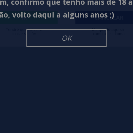
im, confirmo que tenho mais de 18 
ão, volto daqui a alguns anos ;)
IR
CANCELAR
igarrillos Electronicos
Tendré que volver a
Me quedo aquí sin
iniciar sesión
cambiar el idioma
OK