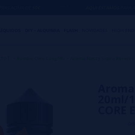
E
50€
AQUI ESTAMOS
PARA AJUDÁ-LO COM
LÍQUIDOS
DIY - ALQUIMIA
FLASH
NOVIDADES
HIGH END
ATO】
>
Bombo Core Longfills
>
Aroma Nutty Supra Reserve 
Aroma 
20ml/1
CORE E
0/5