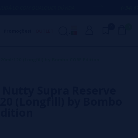
 QUALQUER DÚVIDA
(+34) 674 656 090 
0
0
Promoções!
OUTLET
20ml/120 (Longfill) by Bombo CORE Edition
Nutty Supra Reserve
20 (Longfill) by Bombo
dition