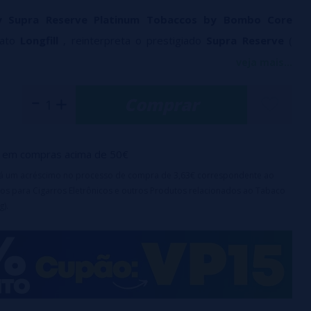
 Supra Reserve Platinum Tobaccos by Bombo Core
mato
Longfill
, reinterpreta o prestigiado
Supra Reserve
(
na Vapexpo 2022
), mantendo seu inconfundível
sabor de
veja mais...
m nuances de caramelo e tostado
, agora fundido com um
Comprar
 nozes
.
 de 120ml com 20ml de aromatizante concentrado
+ 70ml de
em compras acima de 50€
irá um acréscimo no processo de compra de 3,63€ correspondente ao
Sabor Longfill (requer base e nicotina para completar)
os para Cigarros Eletrônicos e outros Produtos relacionados ao Tabaco
dada: 16,67%
g).
ça: à prova de crianças
e produto é um aromatizante concentrado e deve ser
luído com
base
e/ou
nicotina
antes do uso.