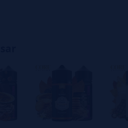
0%
0%
0%
0%
0%
isar
eiro a deixar um? Sua opinião é