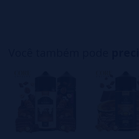
0/5
5 estrelas
Seja o primeiro a deixar um comentário
4 estrelas
3 estrelas
Escreva sua opinião sobre este produto
2 estrelas
1 estrelas
Você também pode
prec
Ainda não há comentários, você quer ser o prim
importante para nós!