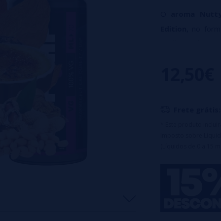
O
aroma Nutty
Edition,
no for
Melhor Tabaco 
tabaco doce co
12,50€
suave creme de
Características:
Formato: Frasco
Frete grátis:
VG
* Este produto inclu
Tipo de produto: 
Imposto sobre Líquid
Diluição recomen
(Líquidos de 0 a 15 m
Tampa de seguran
Atenção: Est
di