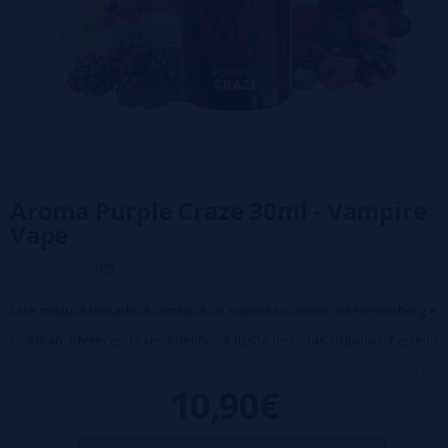
Aroma Purple Craze 30ml - Vampire
Vape
0/5
Esta mistura tentadora combina os sabores icônicos de Heisenberg e
Pinkman, oferecendo uma deliciosa fusão de notas frutadas. Perfeito
para preparar os seus próprios líquidos, este aroma concentrado
veja mais...
10,90€
permite-lhe criar o seu líquido ideal, adaptado às suas preferências
pessoais. Basta misturá-lo com a base e a nicotina de sua escolha