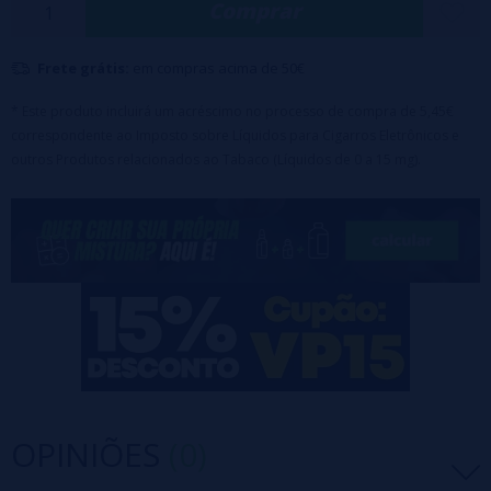
Comprar
para desfrutar de um sabor fresco e vibrante que elevará sua
vaporização a novos patamares. O Aroma Concentrado Purple Craze
Frete grátis:
em compras acima de 50€
do Vampire Vape é um aroma de 30ml desenvolvido para entusiastas
da alquimia.
* Este produto incluirá um acréscimo no processo de compra de 5,45€
correspondente ao Imposto sobre Líquidos para Cigarros Eletrônicos e
Recipiente de 30 ml
Tampa segura para crianças
outros Produtos relacionados ao Tabaco (Líquidos de 0 a 15 mg).
Diluição recomendada: entre 15% e 20%
Tempo de maceração: 7 dias
Atenção:
Este produto é um perfume e deve ser diluído com PG,
VG ou VPG dependendo da sua preferência.
OPINIÕES
(0)