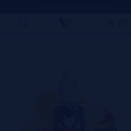
ÚVIDA
(+34) 674 656 090 / INFO@VAPORPLANET.ES
0
Home
>
DIY - ALQUIMIA
>
Aromas Concentrados
>
VAMPIRE VAPE
Aromas
>
Aroma Purple Craze 30ml - Vampire Vape