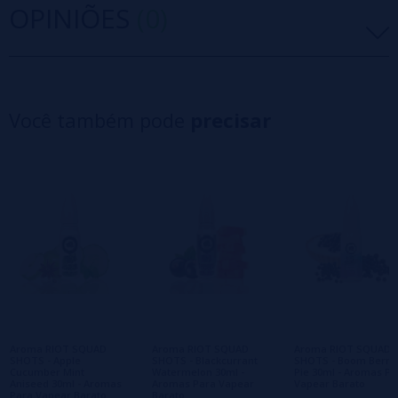
OPINIÕES
(0)
5 estrelas
0%
4 estrelas
0%
Você também pode
precisar
3 estrelas
0%
2 estrelas
0%
1 estrelas
0%
0/5
Seja o primeiro a deixar um comentário
Escreva sua opinião sobre este produto
Ainda não há comentários, você quer ser o
primeiro a deixar um? Sua opinião é
importante para nós!
Aroma RIOT SQUAD
Aroma RIOT SQUAD
Aroma RIOT SQUAD
SHOTS - Apple
SHOTS - Blackcurrant
SHOTS - Boom Berry
Cucumber Mint
Watermelon 30ml -
Pie 30ml - Aromas Pa
Aniseed 30ml - Aromas
Aromas Para Vapear
Vapear Barato
Para Vapear Barato
Barato