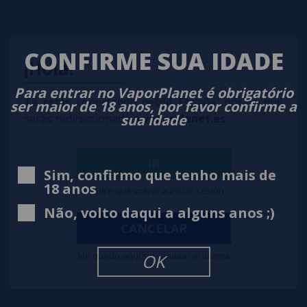
CONFIRME SUA IDADE
¡Hola!
Para entrar no VaporPlanet é obrigatório
Te estás conectando desde España, por lo que
ser maior de 18 anos, por favor confirme a
sua idade
serás redireccionado a
vaporplanet.es
IR
Sim, confirmo que tenho mais de
18 anos
Tendré que volver a iniciar sesión
Não, volto daqui a alguns anos ;)
CANCELAR
Me quedo aquí sin cambiar el idioma
OK