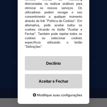
Contato
direcionadas ou realizar análises para
otimizar os nossos serviços. Os
utilizadores podem revogar o seu
Segurança e privacidade
consentimento a qualquer momento
Termos e Condições de Uso
através do link "Política de Cookies". Em
alternativa, pode aceitar todos os
Política de privacidade
cookies clicando no botão "Aceitar e
Política de cookies
Fechar". Também pode rejeitar todos os
cookies ou selecionar cookies
específicos utilizando o botão
"Definições".
© VaporPlanet.pt
|
Compre Cigarros Eletrônicos
|
Loja
Declínio
Cigarrillos Electronicos
Yopi Online SL CIF: B90451832
Aceitar e Fechar
Modifique suas configurações