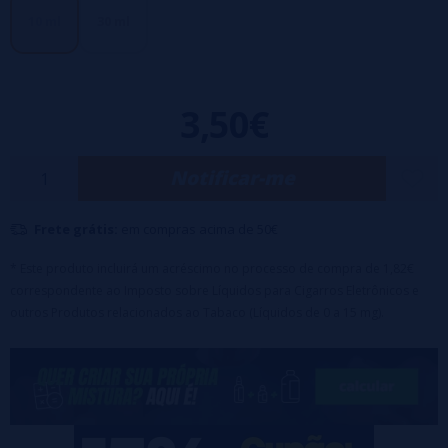
[tipo de caixa = "sucesso"]
10 ml
30 ml
Tamaño: 10ml. Aroma para mezclar com
Base
[/ box]
3,50€
Notificar-me
Frete grátis:
em compras acima de 50€
* Este produto incluirá um acréscimo no processo de compra de 1,82€
correspondente ao Imposto sobre Líquidos para Cigarros Eletrônicos e
outros Produtos relacionados ao Tabaco (Líquidos de 0 a 15 mg).