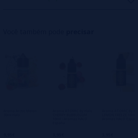
5 estrelas
0%
4 estrelas
0%
Você também pode
precisar
3 estrelas
0%
2 estrelas
0%
1 estrelas
0%
0/5
Seja o primeiro a deixar um comentário
Escreva sua opinião sobre este produto
Ainda não há comentários, você quer ser o
primeiro a deixar um? Sua opinião é
importante para nós!
Aroma Arctic Melon
Aroma ATOMIC By Halo
Aroma ATOMIC By Ha
30ml Halo
CHERRY BUBBLEGUM
LEMON FREEZE 10ml -
10ml - Aromas HALO
Aromas HALO Españ
España
9,95€
3,95€
3,95€