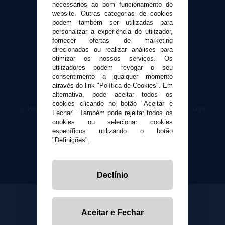
necessários ao bom funcionamento do
Segurança e privacidade
website. Outras categorias de cookies
Termos e Condições de Uso
podem também ser utilizadas para
Política de privacidade
personalizar a experiência do utilizador,
fornecer ofertas de marketing
Política de cookies
direcionadas ou realizar análises para
otimizar os nossos serviços. Os
utilizadores podem revogar o seu
consentimento a qualquer momento
através do link "Política de Cookies". Em
alternativa, pode aceitar todos os
cookies clicando no botão "Aceitar e
© VaporPlanet.pt
|
Compre Cigarros Eletrônicos
|
Loja
Fechar". Também pode rejeitar todos os
Cigarrillos Electronicos
cookies ou selecionar cookies
Yopi Online SL CIF: B90451832
específicos utilizando o botão
"Definições".
Declínio
Aceitar e Fechar