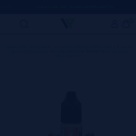
DA
(+34) 674 656 090 / INFO@VAPORPLANET.ES
PO
0
Home
>
DIY - ALQUIMIA
>
Aromas Concentrados
>
HALO Aromas
>
Aroma Royal Seven By Halo WOODSY BLEND 10ml - Aromas
HALO España