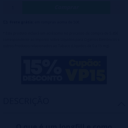
Características:
Comprar
Frasco PET
de 120ml com 30ml de aroma
+ 70ml de glicerina FAST
(SEM NICOTINA)
Frete grátis:
em compras acima de 50€
Tampa de segurança
: à prova de crianças
Diluição
: 25%
* Este produto incluirá um acréscimo no processo de compra de 5,45€
Aviso: Este produto é uma fragrância concentrada e deve
correspondente ao Imposto sobre Líquidos para Cigarros Eletrônicos e
ser diluído com VG ou
base
e/ou
nicokits
antes do uso.
outros Produtos relacionados ao Tabaco (Líquidos de 0 a 15 mg).
DESCRIÇÃO
O que é um longfill e como