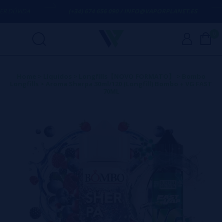
ÚVIDA
(+34) 674 656 090 / INFO@VAPORPLANET.ES
0
Home
>
Líquidos
>
Longfills【NOVO FORMATO】
>
Bombo
Longfills
>
Aroma Sherpa 30ml/120 (Longfill) Bombo + VG FAST
70ML