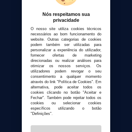
Sobre nós
Calculadora DIY Alquimia
Nós respeitamos sua
privacidade
Contato
O nosso site utiliza cookies técnicos
necessários ao bom funcionamento do
Suporte ao cliente
website. Outras categorias de cookies
Envio e devoluções
podem também ser utilizadas para
personalizar a experiência do utilizador,
Formas de pagamento
fornecer ofertas de marketing
Contato
direcionadas ou realizar análises para
otimizar os nossos serviços. Os
utilizadores podem revogar o seu
Segurança e privacidade
consentimento a qualquer momento
Termos e Condições de Uso
através do link "Política de Cookies". Em
Política de privacidade
alternativa, pode aceitar todos os
cookies clicando no botão "Aceitar e
Política de cookies
Fechar". Também pode rejeitar todos os
cookies ou selecionar cookies
específicos utilizando o botão
"Definições".