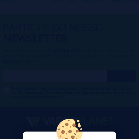
PARTICIPE DO NOSSO
NEWSLETTER
Fazer parte da família
VaporPlanet
lhe dá acesso a Promoções,
descontos e promoções exclusivas, o que você está esperando
para participar?
Desejo receber descontos exclusivos, novidades e tendências por
e-mail. Posso cancelar a inscrição a qualquer momento de acordo
com o que está declarado na
Política de Publicidade
.
VaporPlanet