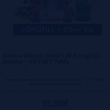
Aroma Sherpa 30ml/120 (Longfill)
Bombo + VG FAST 70ML
0/5
Projetado para encher até 120ml com
base
ou
nicokits
(70ml
de glicerina incluídos no preço)
O Sherpa Longfill da Bombo combina a cremosidade de uma mousse
veja mais...
de frutas vermelhas congeladas com notas sutis de alcaçuz e um
15,50€
toque de anis, criando uma mistura envolvente e refrescante.