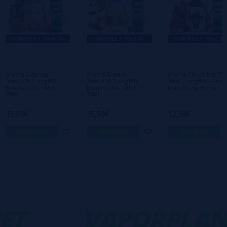
Escreva sua opinião sobre este produto
Ainda não há comentários, você quer ser o
primeiro a deixar um? Sua opinião é
importante para nós!
Aroma Aldonza
Aroma Branila
Aroma Choco Nut Tar
30ml/120 (Longfill)
30ml/120 (Longfill)
30ml (Longfill) - Past
Bombo + VG FAST
Bombo + VG FAST
Masters by Bombo
70ML
70ML
15,50€
15,50€
12,50€
comprar
comprar
comprar
T
-
VAPORPLAN