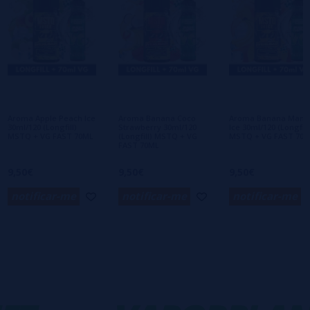
Escreva sua opinião sobre este produto
Ainda não há comentários, você quer ser o
primeiro a deixar um? Sua opinião é
importante para nós!
Aroma Apple Peach Ice
Aroma Banana Coco
Aroma Banana Man
30ml/120 (Longfill)
Strawberry 30ml/120
Ice 30ml/120 (Longfill
MSTQ + VG FAST 70ML
(Longfill) MSTQ + VG
MSTQ + VG FAST 70
FAST 70ML
9,50€
9,50€
9,50€
notificar-me
notificar-me
notificar-me