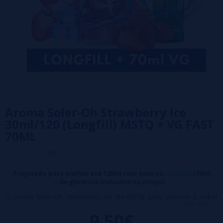
Aroma Soler-Oh Strawberry Ice
30ml/120 (Longfill) MSTQ + VG FAST
70ML
0/5
Projetado para encher até 120ml com
base
ou
nicokits
(70ml
de glicerina incluídos no preço)
O aroma Soler-Oh Strawberry Ice da MSTQ Juice oferece o sabor
veja mais...
delicioso de um picolé de morango doce, combinado com um frescor
9,50€