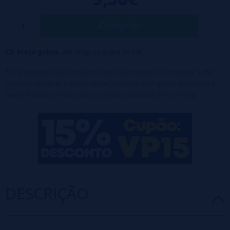
intenso que o torna irresistível.
Características:
Comprar
Frasco
de 120ml
com
30ml de aroma
Tampa de segurança à
prova de crianças
Diluição recomendada:
25%
Frete grátis:
em compras acima de 50€
Maceração:
5-7 dias
Atenção:
Produto concentrado, deve ser diluído com
PG, VG ou
* Este produto incluirá um acréscimo no processo de compra de 5,45€
VPG
antes do uso.
correspondente ao Imposto sobre Líquidos para Cigarros Eletrônicos e
outros Produtos relacionados ao Tabaco (Líquidos de 0 a 15 mg).
DESCRIÇÃO