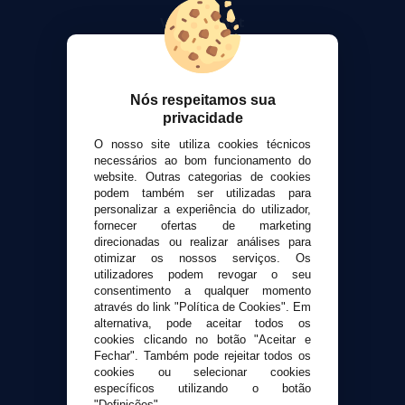
VaporPlanet
Sobre nós
Calculadora DIY Alquimia
Contato
Nós respeitamos sua
privacidade
Suporte ao cliente
O nosso site utiliza cookies técnicos
Envio e devoluções
necessários ao bom funcionamento do
Formas de pagamento
website. Outras categorias de cookies
podem também ser utilizadas para
Contato
personalizar a experiência do utilizador,
fornecer ofertas de marketing
direcionadas ou realizar análises para
Segurança e privacidade
otimizar os nossos serviços. Os
Termos e Condições de Uso
utilizadores podem revogar o seu
Política de privacidade
consentimento a qualquer momento
através do link "Política de Cookies". Em
Política de cookies
alternativa, pode aceitar todos os
cookies clicando no botão "Aceitar e
Fechar". Também pode rejeitar todos os
cookies ou selecionar cookies
específicos utilizando o botão
"Definições".