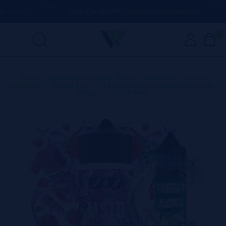
ÚVIDA
(+34) 674 656 090 / INFO@VAPORPLANET.ES
0
Home
>
Líquidos
>
Longfills【NOVO FORMATO】
>
MSTQ
LONGFILLS
>
Aroma Soler-Oh Strawberry Ice 30ml/120 (Longfill)
MSTQ + VG FAST 70ML