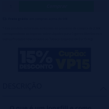
Comprar
Características:
Aroma Concentrado - Porcentagem: 100% PG
Formato: 16ml de aroma em frasco de 60ml
Frete grátis:
em compras acima de 50€
Capacidade da garrafa: 60ml
🔹
Este produto é uma fragrância e deve ser diluído com PG, VG ou
* Este produto incluirá um acréscimo no processo de compra de 2,90€
VPG antes do uso.
correspondente ao Imposto sobre Líquidos para Cigarros Eletrônicos e
outros Produtos relacionados ao Tabaco (Líquidos de 0 a 15 mg).
DESCRIÇÃO
O que é um longfill e como