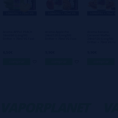
Escreva sua opinião sobre este produto
Ainda não há comentários, você quer ser o
primeiro a deixar um? Sua opinião é
importante para nós!
Aroma APPLE PEACH
Aroma Apple Pie
Aroma Banana
16ml/60 (Longfill)
24ml/120 (Longfill)
Caramel Waffer
Drifter + 70ml VG Fast
Drifter + 70ml VG Fast
24ml/120 (Longfill)
Drifter + 70ml VG Fas
6,50€
9,90€
9,90€
comprar
comprar
comprar
VAPORPLANET
VA