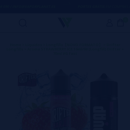
090 / INFO@VAPORPLANET.ES
PORTES GRÁTIS
EM COMPRAS ACI
0
Home
>
Líquidos
>
Longfills【NOVO FORMATO】
>
Drifter
Longfills
>
Aroma STRAWBERRY ICE 16ml/60 (Longfill) Drifter +
70ml VG Fast