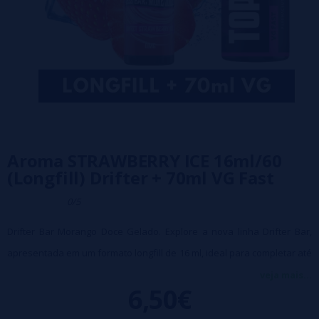
Aroma STRAWBERRY ICE 16ml/60
(Longfill) Drifter + 70ml VG Fast
0/5
Drifter Bar Morango Doce Gelado. Explore a nova linha Drifter Bar,
apresentada em um formato longfill de 16 ml, ideal para completar até
60 ml com a adição de base ou kits de nicotina. Este sabor oferece
veja mais...
6,50€
uma combinação irresistível de morangos maduros e suculentos com
um toque refrescante de gelo.