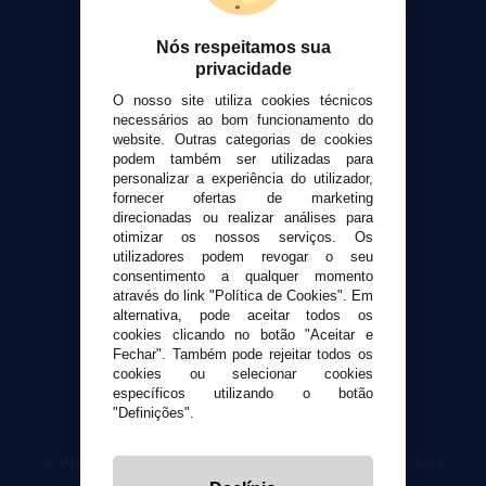
Calculadora DIY Alquimia
Nós respeitamos sua
Contato
privacidade
O nosso site utiliza cookies técnicos
Suporte ao cliente
necessários ao bom funcionamento do
Envio e devoluções
website. Outras categorias de cookies
Formas de pagamento
podem também ser utilizadas para
personalizar a experiência do utilizador,
Contato
fornecer ofertas de marketing
direcionadas ou realizar análises para
otimizar os nossos serviços. Os
Segurança e privacidade
utilizadores podem revogar o seu
Termos e Condições de Uso
consentimento a qualquer momento
Política de privacidade
através do link "Política de Cookies". Em
alternativa, pode aceitar todos os
Política de cookies
cookies clicando no botão "Aceitar e
Fechar". Também pode rejeitar todos os
cookies ou selecionar cookies
específicos utilizando o botão
"Definições".
© VaporPlanet.pt
|
Compre Cigarros Eletrônicos
|
Loja
Cigarrillos Electronicos