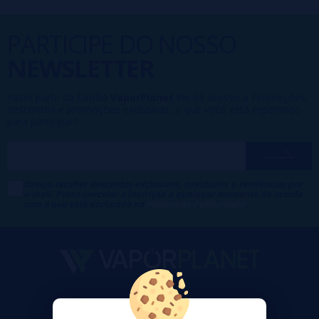
PARTICIPE DO NOSSO
NEWSLETTER
Fazer parte da família
VaporPlanet
lhe dá acesso a Promoções,
descontos e promoções exclusivas, o que você está esperando
para participar?
Desejo receber descontos exclusivos, novidades e tendências por
e-mail. Posso cancelar a inscrição a qualquer momento de acordo
com o que está declarado na
Política de Publicidade
.
VaporPlanet
Sobre nós