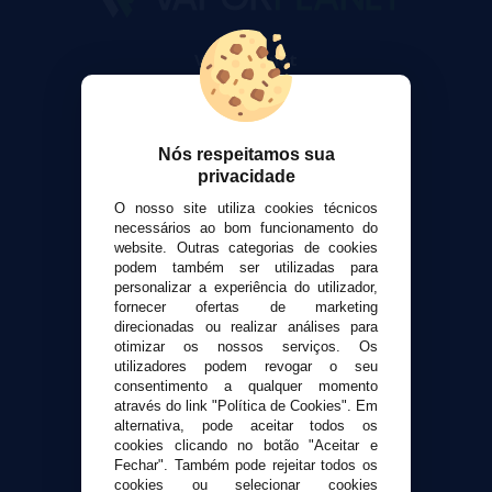
VaporPlanet
Sobre nós
Calculadora DIY Alquimia
Contato
Nós respeitamos sua
privacidade
Suporte ao cliente
O nosso site utiliza cookies técnicos
Envio e devoluções
necessários ao bom funcionamento do
Formas de pagamento
website. Outras categorias de cookies
podem também ser utilizadas para
Contato
personalizar a experiência do utilizador,
fornecer ofertas de marketing
direcionadas ou realizar análises para
Segurança e privacidade
otimizar os nossos serviços. Os
Termos e Condições de Uso
utilizadores podem revogar o seu
Política de privacidade
consentimento a qualquer momento
através do link "Política de Cookies". Em
Política de cookies
alternativa, pode aceitar todos os
cookies clicando no botão "Aceitar e
Fechar". Também pode rejeitar todos os
cookies ou selecionar cookies