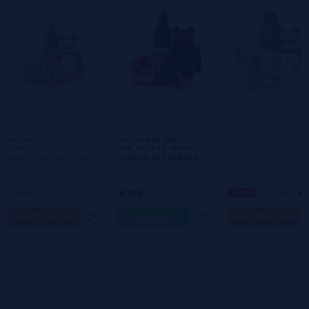
1 estrelas
0%
0/5
Seja o primeiro a deixar um comentário
Escreva sua opinião sobre este produto
Ainda não há comentários, você quer ser o
primeiro a deixar um? Sua opinião é
importante para nós!
Aroma A&L BLOODY
Aroma A&L DARK
Aroma A&L PANDA
PANDA 10 ml - Aromas
PANDA 10 ml - Aromas
BALBOA 10 ml - Arom
Vapeo Más Vendidos
Vapeo Más Vendidos
Vapeo Más Vendidos
4,90€
4,90€
1,30€
-73%
4,
notificar-me
comprar
notificar-me