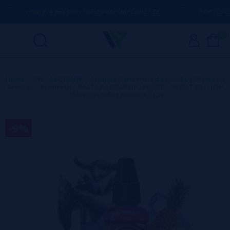
(+34) 674 656 090 / INFO@VAPORPLANET.ES
PORTES GRÁTI
0
Home
>
DIY - ALQUIMIA
>
Aromas Concentrados
>
A&L (Ultimate)
Aromas
>
Aroma ULTIMATE RAGNAROK LEGEND - SWEET EDITION
- Mais vendidos Aromas Vape
-9%