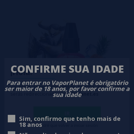
CONFIRME SUA IDADE
¡Hola!
Para entrar no VaporPlanet é obrigatório
Te estás conectando desde España, por lo que
ser maior de 18 anos, por favor confirme a
sua idade
serás redireccionado a
vaporplanet.es
IR
Sim, confirmo que tenho mais de
18 anos
Tendré que volver a iniciar sesión