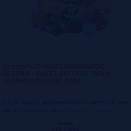
Aroma ULTIMATE RAGNAROK
LEGEND - SWEET EDITION - Mais
vendidos Aromas Vape
0/5
O aroma Ragnarok Legend Sweet Edition da gama A&L Ultimate
mistura frutos vermelhos como groselhas, amoras, morangos,
framboesas, mirtilos e um toque de ananás que marca a diferença.
veja mais...
12,00€
Origem: França
10,90€