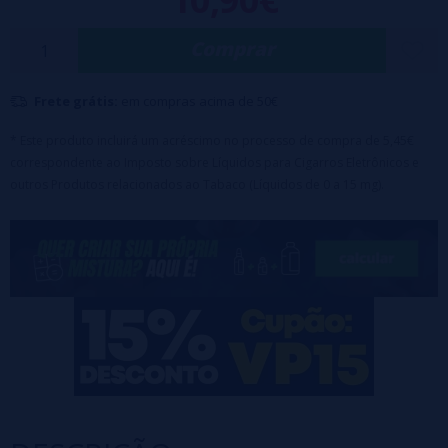
Tamanho: 30ml garrafa PET
Solução sugerida: 5% [26 gotas para cada 10 mililitros (em uma base
de 50/50)]
Comprar
Maceração por 3 a 5 dias. Melhor ponto aos 20 dias
Frete grátis:
em compras acima de 50€
* Este produto incluirá um acréscimo no processo de compra de 5,45€
correspondente ao Imposto sobre Líquidos para Cigarros Eletrônicos e
outros Produtos relacionados ao Tabaco (Líquidos de 0 a 15 mg).