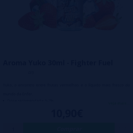
Aroma Yuko 30ml - Fighter Fuel
0/5
Yuko, o encontro entre frutas vermelhas e o líquido mais fresco do
mundo da Enfer.
Dose recomendada: 5-7%
veja mais...
Maceração: 3-5 dias
10,90€
Este é um aroma concentrado e não pode ser vaporizado
Comprar
diretamente, deve ser diluído com base para fazer seu próprio