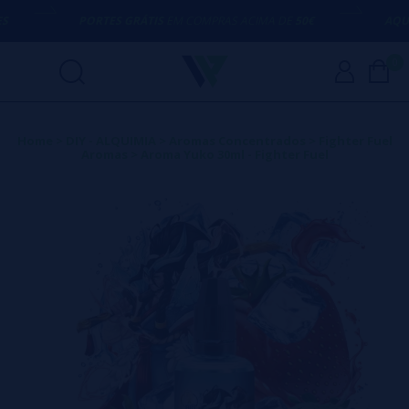
PORTES GRÁTIS
EM COMPRAS ACIMA DE
50€
AQUI 
0
Home
>
DIY - ALQUIMIA
>
Aromas Concentrados
>
Fighter Fuel
Aromas
>
Aroma Yuko 30ml - Fighter Fuel