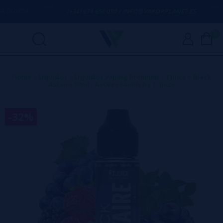
DÚVIDA
(+34) 674 656 090 / INFO@VAPORPLANET.ES
0
Home
>
Líquidos
>
Líquidos Vaping Premium
>
TJuice
>
Black
Astaire 50ml - Astaire Family by T-Juice
-32%