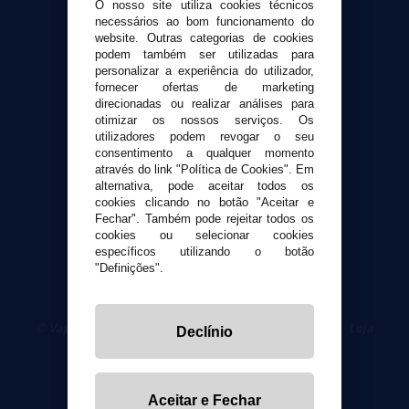
O nosso site utiliza cookies técnicos
necessários ao bom funcionamento do
Suporte ao cliente
website. Outras categorias de cookies
Envio e devoluções
podem também ser utilizadas para
personalizar a experiência do utilizador,
Formas de pagamento
fornecer ofertas de marketing
Contato
direcionadas ou realizar análises para
otimizar os nossos serviços. Os
utilizadores podem revogar o seu
Segurança e privacidade
consentimento a qualquer momento
Termos e Condições de Uso
através do link "Política de Cookies". Em
Política de privacidade
alternativa, pode aceitar todos os
cookies clicando no botão "Aceitar e
Política de cookies
Fechar". Também pode rejeitar todos os
cookies ou selecionar cookies
específicos utilizando o botão
"Definições".
© VaporPlanet.pt
|
Compre Cigarros Eletrônicos
|
Loja
Declínio
Cigarrillos Electronicos
Yopi Online SL CIF: B90451832
Aceitar e Fechar