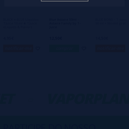
Ainda não há comentários, você quer ser o
primeiro a deixar um? Sua opinião é
importante para nós!
BLACK n BLUE Líquidos
Blue Astaire 50ml -
BLUE BOND - T-Juice 
TJuice 10 ml ✭ TJuice
Astaire Family by T-
50 ml + Nicokit gratis
eLiquids & Flavors
Juice
4,95€
12,50€
14,50€
notificar-me
comprar
notificar-me
ET
-
VAPORPLAN
PARTICIPE DO NOSSO