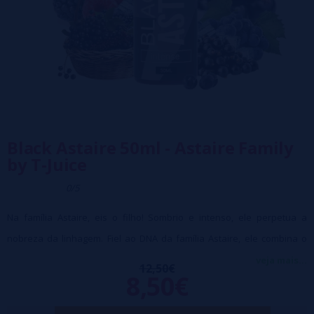
Black Astaire 50ml - Astaire Family
by T-Juice
0/5
Na família Astaire, eis o filho! Sombrio e intenso, ele perpetua a
nobreza da linhagem. Fiel ao DNA da família Astaire, ele combina o
frescor das frutas vermelhas com a potência das amoras, uvas e
veja mais...
12,50€
8,50€
groselhas pretas.
Volume: 50 ml (frasco de 75 ml)