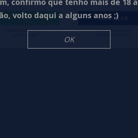
im, confirmo que tenho mais de 18 
ão, volto daqui a alguns anos ;)
igarrillos Electronicos
IR
CANCELAR
Tendré que volver a
Me quedo aquí sin
iniciar sesión
cambiar el idioma
OK