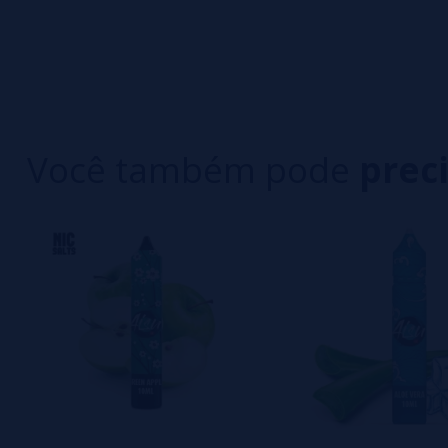
0/5
5 estrelas
Seja o primeiro a deixar um comentário
4 estrelas
3 estrelas
Escreva sua opinião sobre este produto
2 estrelas
1 estrelas
Você também pode
prec
Ainda não há comentários, você quer ser o prim
importante para nós!