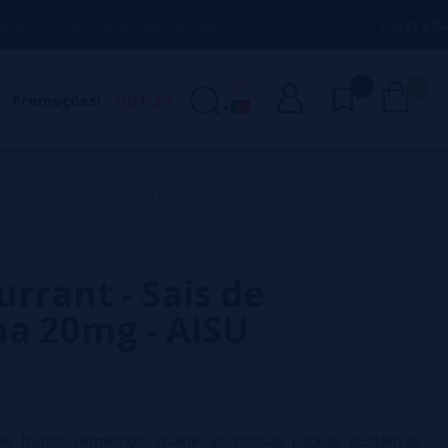
QUALQUER DÚVIDA
(+34) 674 656 090 / 
0
0
Promoções!
OUTLET
 de Nicotina 20mg - AISU
urrant - Sais de
na 20mg - AISU
e frutos vermelhos invade as nossas papilas gustativas