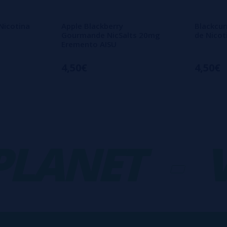
 Nicotina
Apple Blackberry
Blackcur
Gourmande NicSalts 20mg
de Nicot
Eremento AISU
4,50€
4,50€
ANET
-
VA