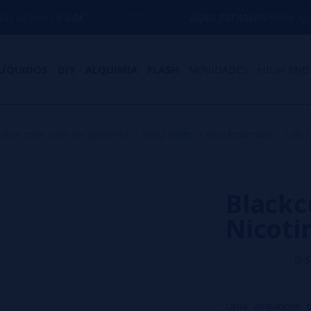
50€
AQUI ESTAMOS
PARA AJUDÁ-LO COM 
LÍQUIDOS
DIY - ALQUIMIA
FLASH
NOVIDADES
HIGH END
idos com sais de nicotina
>
AISU Salts
>
Blackcurrant - Sais
Blackc
Nicoti
0/5
Uma avalanche d