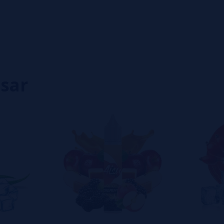
0%
0%
0%
0%
0%
isar
eiro a deixar um? Sua opinião é