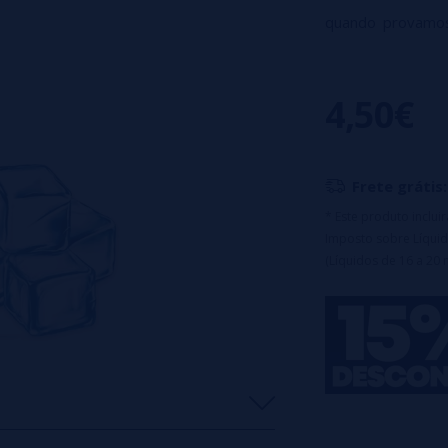
quando provamos
receita fabulosa.
acidez e doçura.
4,50€
Nicotina: 20mg
Dose PG/VG: 50%
Tamanho: 10ml
Frete grátis:
* Este produto inclu
Imposto sobre Líquid
(Líquidos de 16 a 20 