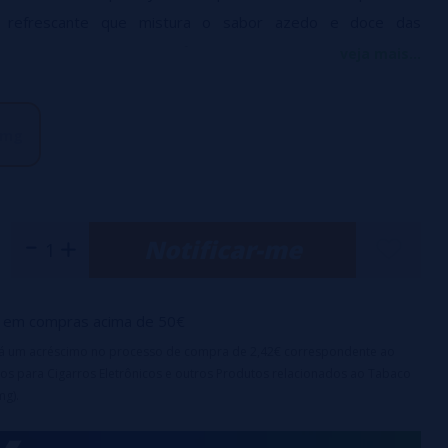
 refrescante que mistura o sabor azedo e doce das
 toque de mirtilos e um final fresco e revigorante.
veja mais...
a 10ml
 mg
 crianças
50% PG
 10mg e 20mg/ml
Notificar-me
em compras acima de 50€
irá um acréscimo no processo de compra de 2,42€ correspondente ao
os para Cigarros Eletrônicos e outros Produtos relacionados ao Tabaco
mg).