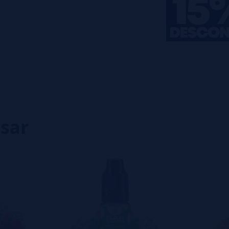
0%
0%
0%
0%
0%
eiro a deixar um? Sua opinião é
isar