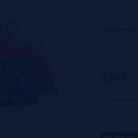
vaping azeda e
framboesas com um
Caracteristicas:
Nível Nicotina:
garrafa pet liquid
10 mg
20
boné resistente a
Base: 50% VG / 
Sais de nicotina:
3,50€
Frete grátis:
* Este produto inclu
Imposto sobre Líquid
(Líquidos de 16 a 20 