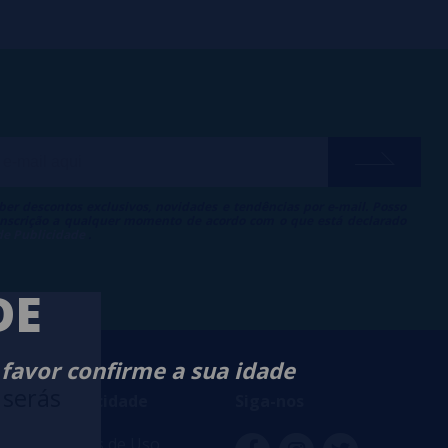
ber descontos exclusivos, novidades e tendências por e-mail. Posso
 inscrição a qualquer momento de acordo com o que está declarado
 de Publicidade
.
DE
 favor confirme a sua idade
 serás
ança e privacidade
Siga-nos
s e Condições de Uso