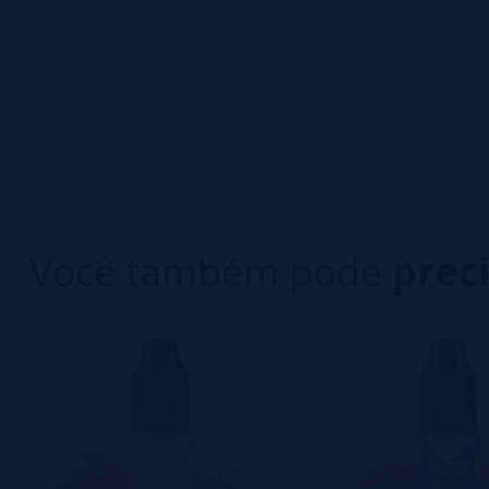
0/5
5 estrelas
Seja o primeiro a deixar um comentário
4 estrelas
3 estrelas
Escreva sua opinião sobre este produto
2 estrelas
1 estrelas
Ainda não há comentários, você quer ser o prim
importante para nós!
Você também pode
prec