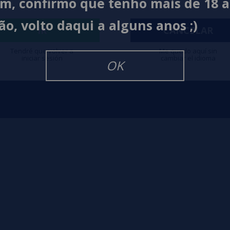
im, confirmo que tenho mais de 18 
lquimia
Formas de pagamento
Políti
ão, volto daqui a alguns anos ;)
Contato
Políti
IR
CANCELAR
Tendré que volver a
Me quedo aquí sin
iniciar sesión
cambiar el idioma
OK
igarrillos Electronicos