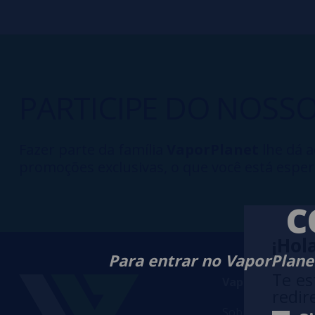
PARTICIPE DO NOSS
Fazer parte da família
VaporPlanet
lhe dá a
promoções exclusivas, o que você está esper
C
¡Hola
Para entrar no VaporPlanet
Te es
VaporPlanet
redir
Sobre nós