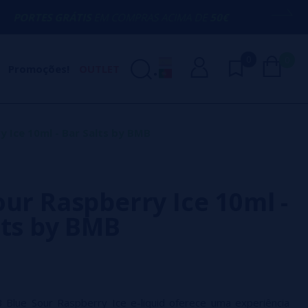
ÁTIS
EM COMPRAS ACIMA DE
50€
AQUI ES
0
0
Promoções!
OUTLET
y Ice 10ml - Bar Salts by BMB
our Raspberry Ice 10ml -
lts by BMB
 Blue Sour Raspberry Ice e-liquid oferece uma experiência