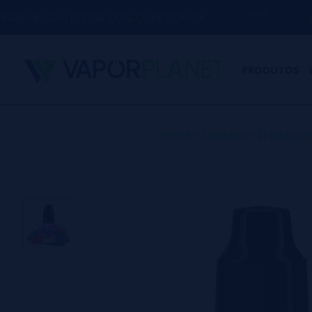
O COM QUALQUER DÚVIDA
(+34) 674 656
PRODUTOS
Home
>
Líquidos
>
Líquidos c