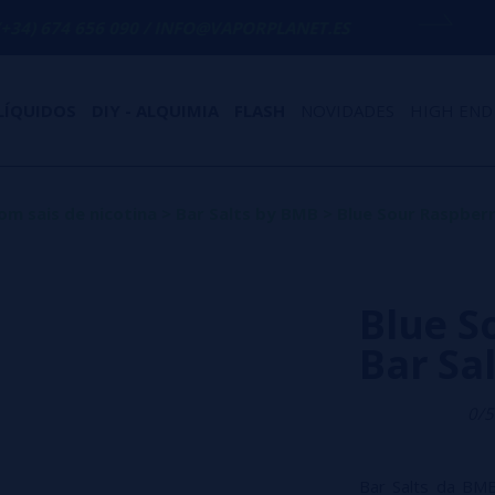
 090 / INFO@VAPORPLANET.ES
PORTES GR
LÍQUIDOS
DIY - ALQUIMIA
FLASH
NOVIDADES
HIGH END
om sais de nicotina
>
Bar Salts by BMB
>
Blue Sour Raspberr
Blue S
Bar Sa
0/5
Bar Salts da BMB