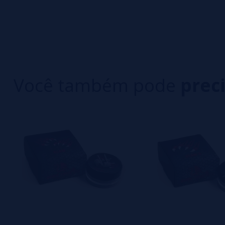
0/5
5 estrelas
Seja o primeiro a deixar um comentário
4 estrelas
3 estrelas
Escreva sua opinião sobre este produto
2 estrelas
1 estrelas
Você também pode
prec
Ainda não há comentários, você quer ser o prim
importante para nós!