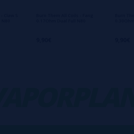
 - Claw S
Burn Them All Coils - Fang
Burn The
l N80
0.17Ohm Dual Full N80
0.30Ohm 
9,90€
9,90€
PORPLANE