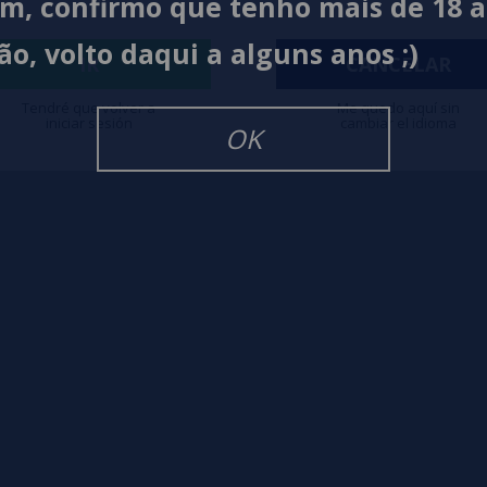
im, confirmo que tenho mais de 18 
ão, volto daqui a alguns anos ;)
igarrillos Electronicos
IR
CANCELAR
Tendré que volver a
Me quedo aquí sin
iniciar sesión
cambiar el idioma
OK