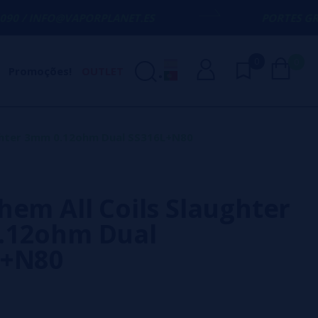
VAPORPLANET.ES
PORTES GRÁTIS
EM COMP
0
0
Promoções!
OUTLET
ughter 3mm 0.12ohm Dual SS316L+N80
hem All Coils Slaughter
.12ohm Dual
L+N80