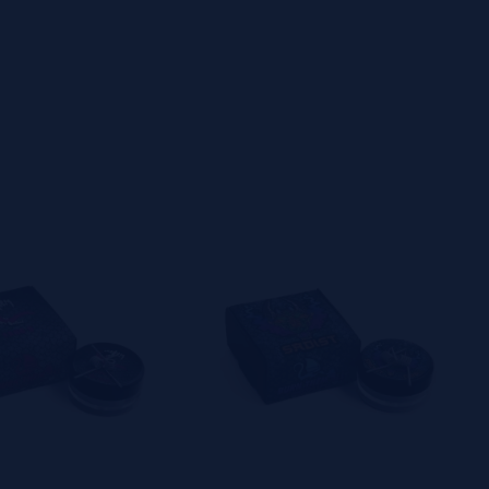
:
Nicromo 80