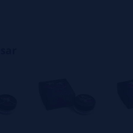
0%
✔
Claptomizado
0%
0%
0%
0%
isar
eiro a deixar um? Sua opinião é