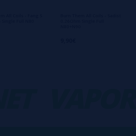
m All Coils - Fang S
Burn Them All Coils - Sadist
Single Full N80
0.26Ohm Single Full
N80+N90
9,90€
T
VAPORPL