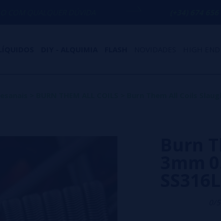
UER DÚVIDA
(+34) 674 656 090 / INFO@
LÍQUIDOS
DIY - ALQUIMIA
FLASH
NOVIDADES
HIGH END
tesanais
>
BURN THEM ALL COILS
>
Burn Them All Coils Sla
Burn T
3mm 0
SS316
0/5