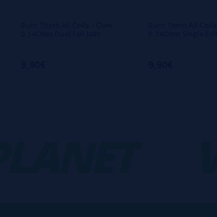
Burn Them All Coils - Claw
Burn Them All Coils
0.14Ohm Dual Full N80
0.24Ohm Single Ful
9,90€
9,90€
ANET
-
VA