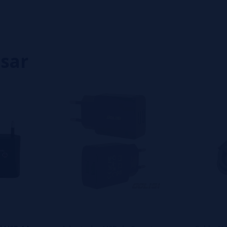
0%
0%
0%
isar
eiro a deixar um? Sua opinião é