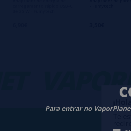
Adaptador de energia de
Adaptador de pare
carregamento rápido USB-C
- Fumytech
de 25 W - Fumytech
6,90€
3,50€
T
VAPORPL
C
¡Hola
Para entrar no VaporPlanet
Te es
redir