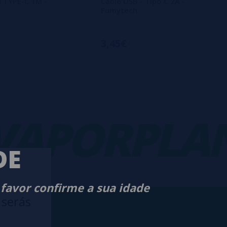
 TYPE-C 1M -
Cable USB - Tipo C 2A -
Fumytech
3,45€
PORPLANE
DE
 favor confirme a sua idade
 serás