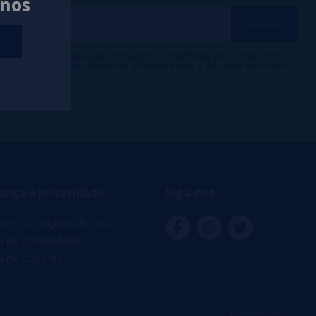
anos
ber descontos exclusivos, novidades e tendências por e-mail. Posso
 inscrição a qualquer momento de acordo com o que está declarado
 de Publicidade
.
ança e privacidade
Siga-nos
s e Condições de Uso
ca de privacidade
ca de cookies