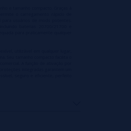
Proteções integr
nho e tamanho compacto. Graças à
permite o carregamento rápido de
sobreaqueciment
il para usuários de mods potentes.
Dimensões: 105 
incluindo baterias 20700/21700 e
Peso: 58 g
dequada para praticamente qualquer
ível, utilizável em qualquer lugar,
a. Seu tamanho compacto facilita o
comercial. A função de ativação por
as proteções integradas garantem um
ível, seguro e eficiente, perfeito
0%
0%