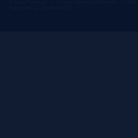
© VaporPlanet.pt
|
Compre Cigarros Eletrônicos
|
Loja C
Yopi Online SL CIF: B90451832