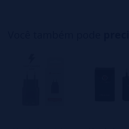
3 estrelas
Escreva sua opinião sobre este produto
2 estrelas
1 estrelas
Você também pode
prec
Ainda não há comentários, você quer ser o prim
importante para nós!