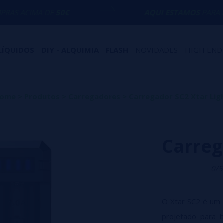
 DE
50€
AQUI ESTAMOS
PARA AJUDÁ-LO C
LÍQUIDOS
DIY - ALQUIMIA
FLASH
NOVIDADES
HIGH END
ome
>
Produtos
>
Carregadores
>
Carregador SC2 Xtar Lig
Carreg
0/5
O Xtar SC2 é um c
projetado para b