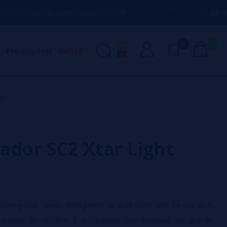
OM QUALQUER DÚVIDA
(+34) 674 656 090
0
0
Promoções!
OUTLET
ht
ador SC2 Xtar Light
arregador rápido inteligente de dois slots (até 3A por slot)
aterias de íon-lítio. É compatível com baterias de grande