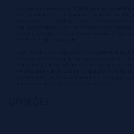
O XTAR SC2 oferece uma combinação ideal de desempe
sua capacidade de carregamento rápido de até 3A, 
baterias de alta capacidade, o que é especialmente út
Sua compatibilidade com os formatos mais comuns, 
26650 protegidas, o torna uma ferramenta versátil, a
necessidade de vaporização.
A porta USB-C com suporte a QC 3.0 garante energia flex
seja com um adaptador de energia ou uma bateria extern
transporte e a integração perfeita em qualquer espaço 
0V prolonga a vida útil da bateria, enquanto as múltipl
carregamento seguro e confiável. É um carregador acess
para acompanhar os usuários em seu dia a dia.
OPINIÕES
(0)
0/5
5 estrelas
Seja o primeiro a deixar um comentário
4 estrelas