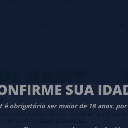
d USB 1A
Adaptador USB de 2 portas
Cable 1M
- Golisi
Tekmee
4,90€
3,90€
ANET
-
VA
ONFIRME SUA IDA
!
 é obrigatório ser maior de 18 anos, por
tás conectando desde España, por lo que
eccionado a
vaporplanet.es