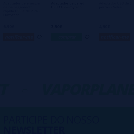
Adaptador de energia
Adaptador de pared
Adaptador USB de 2
de carregamento
USB 1A - Fumytech
portas - Golisi
rápido USB-C de 25 W -
Fumytech
6,90€
3,50€
4,90€
notificar-me
comprar
notificar-me
T
-
VAPORPLANE
PARTICIPE DO NOSSO
NEWSLETTER