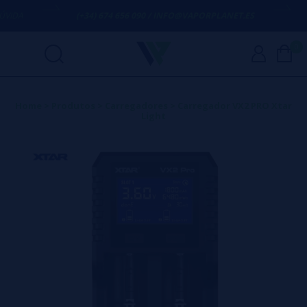
IDA
(+34) 674 656 090 / INFO@VAPORPLANET.ES
PO
0
Home
>
Produtos
>
Carregadores
>
Carregador VX2 PRO Xtar
Light