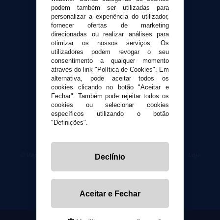
Envio e devoluções
podem também ser utilizadas para
personalizar a experiência do utilizador,
Formas de pagamento
fornecer ofertas de marketing
Contato
direcionadas ou realizar análises para
otimizar os nossos serviços. Os
utilizadores podem revogar o seu
Segurança e privacidade
consentimento a qualquer momento
Termos e Condições de Uso
através do link "Política de Cookies". Em
Política de privacidade
alternativa, pode aceitar todos os
cookies clicando no botão "Aceitar e
Política de cookies
Fechar". Também pode rejeitar todos os
cookies ou selecionar cookies
específicos utilizando o botão
"Definições".
© VaporPlanet.pt
|
Compre Cigarros Eletrônicos
|
Loja
Declínio
Cigarrillos Electronicos
Yopi Online SL CIF: B90451832
Aceitar e Fechar