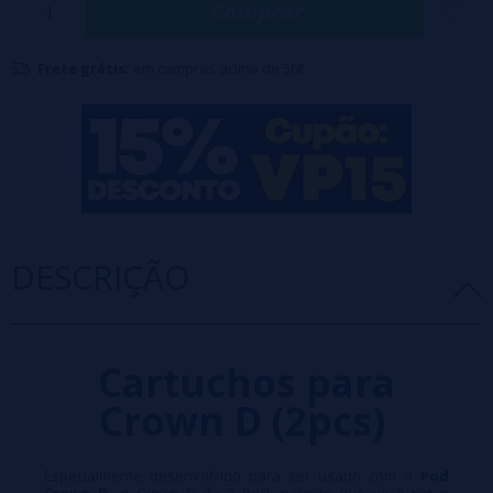
Comprar
carta da simplicidade optando pelo preenchimento superior.
Atenção, estes cartuchos são vendidos sem resistência!
Frete grátis:
em compras acima de 50€
DESCRIÇÃO
Cartuchos para
Crown D (2pcs)
Especialmente desenvolvido para ser usado com o
Pod