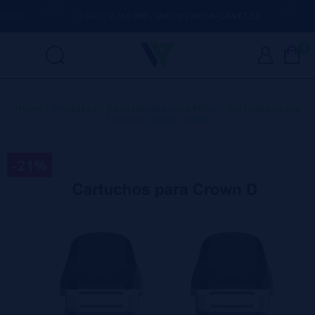
DA
(+34) 674 656 090 / INFO@VAPORPLANET.ES
POR
0
Home
>
Produtos
>
Resistências para PODs
>
Cartuchos para
Crown D (2pcs) - Uwell
-21%