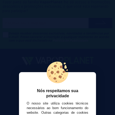
Fazer parte da família
VaporPlanet
lhe dá acesso a Promoções,
descontos e promoções exclusivas, o que você está esperando
para participar?
Desejo receber descontos exclusivos, novidades e tendências por
e-mail. Posso cancelar a inscrição a qualquer momento de acordo
com o que está declarado na
Política de Publicidade
.
VaporPlanet
Sobre nós
Calculadora DIY Alquimia
Nós respeitamos sua
Contato
privacidade
O nosso site utiliza cookies técnicos
Suporte ao cliente
necessários ao bom funcionamento do
website. Outras categorias de cookies
Envio e devoluções