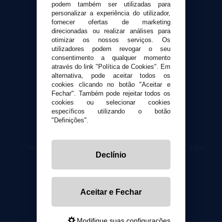
podem também ser utilizadas para
Formas de pagamento
personalizar a experiência do utilizador,
Contato
fornecer ofertas de marketing
direcionadas ou realizar análises para
otimizar os nossos serviços. Os
Segurança e privacidade
utilizadores podem revogar o seu
Termos e Condições de Uso
consentimento a qualquer momento
através do link "Política de Cookies". Em
Política de privacidade
alternativa, pode aceitar todos os
Política de cookies
cookies clicando no botão "Aceitar e
Fechar". Também pode rejeitar todos os
cookies ou selecionar cookies
específicos utilizando o botão
"Definições".
© VaporPlanet.pt
|
Compre Cigarros Eletrônicos
|
Loja
Declínio
Cigarrillos Electronicos
Yopi Online SL CIF: B90451832
Aceitar e Fechar
Modifique suas configurações