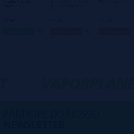
Nautilus Prime X -
Pod Aegis Boost Plus &
RDA - Vaperz Cloud
Aspire
Pro - Geekvape Pod
Aegis
6,90€
5,90€
24,90€
comprar
notificar-me
notificar-me
T
-
VAPORPLANE
PARTICIPE DO NOSSO
NEWSLETTER